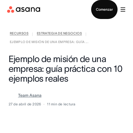
Contactar a Ventas
Comenzar
RECURSOS
ESTRATEGIA DE NEGOCIOS
|
|
EJEMPLO DE MISIÓN DE UNA EMPRESA: GUÍA ...
Ejemplo de misión de una
empresa: guía práctica con 10
ejemplos reales
Team Asana
27 de abril de 2026
11
min de lectura