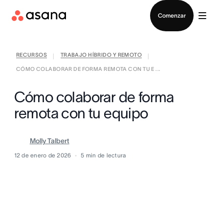
Contactar a Ventas
Comenzar
RECURSOS
TRABAJO HÍBRIDO Y REMOTO
|
|
CÓMO COLABORAR DE FORMA REMOTA CON TU E ...
Cómo colaborar de forma
remota con tu equipo
Molly Talbert
12 de enero de 2026
5
min de lectura