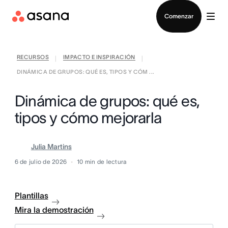
Contactar a Ventas
Comenzar
RECURSOS
IMPACTO E INSPIRACIÓN
|
|
DINÁMICA DE GRUPOS: QUÉ ES, TIPOS Y CÓM ...
Dinámica de grupos: qué es,
tipos y cómo mejorarla
Julia Martins
6 de julio de 2026
10
min de lectura
Plantillas
Mira la demostración