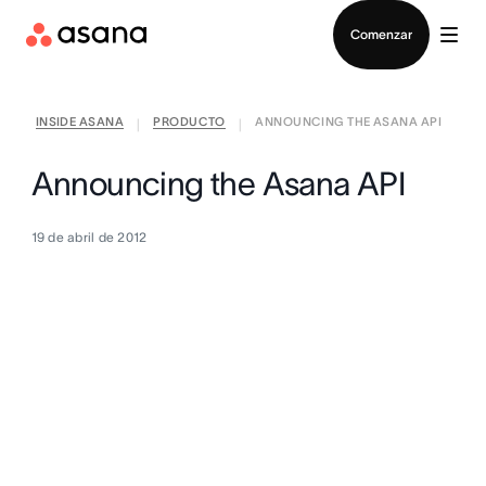
Contactar a Ventas
Comenzar
INSIDE ASANA
PRODUCTO
ANNOUNCING THE ASANA API
|
|
Announcing the Asana API
19 de abril de 2012