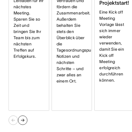
Leitfaden für Ihr
Vertrauen und
Projektstart!
nächstes
fördern die
Eine Kick off
Meeting.
Zusammenarbeit.
Meeting
Sparen Sie so
Außerdem
Vorlage lässt
Zeit und
behalten Sie
sich immer
bringen Sie Ihr
stets den
wieder
Team bis zum
Überblick über
verwenden,
nächsten
die
damit Sie ein
Treffen auf
Tagesordnungspunkte,
Kick off
Erfolgskurs.
Notizen und
Meeting
nächsten
erfolgreich
Schritte – und
durchführen
zwar alles an
können.
einem Ort.