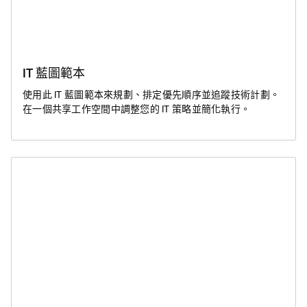
IT 藍圖範本
使用此 IT 藍圖範本來規劃、排定優先順序並追蹤技術計劃。
在一個共享工作空間中調整您的 IT 策略並簡化執行。