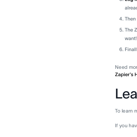
alrea
Then 
The Z
want!
Final
Need more
Zapier's 
Lea
To learn 
If you ha