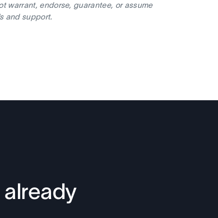
not warrant, endorse, guarantee, or assume
ls and support.
 already