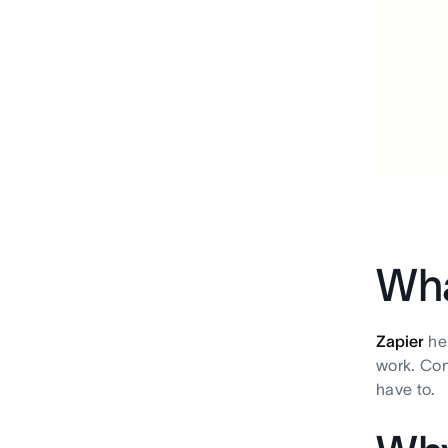
Wha
Zapier
hel
work. Con
have to.