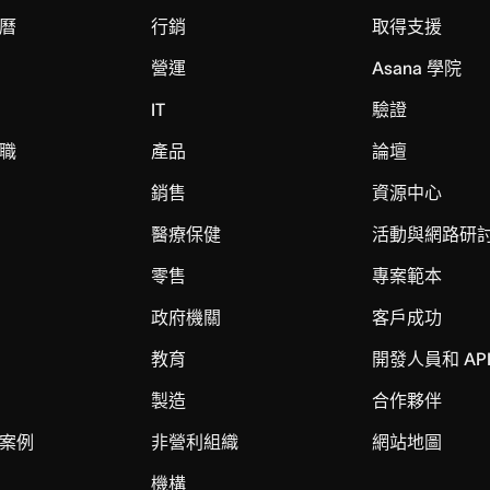
曆
行銷
取得支援
營運
Asana 學院
IT
驗證
職
產品
論壇
銷售
資源中心
醫療保健
活動與網路研
零售
專案範本
政府機關
客戶成功
教育
開發人員和 AP
製造
合作夥伴
案例
非營利組織
網站地圖
機構