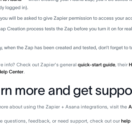
dy logged in).
you will be asked to give Zapier permission to access your acc
ap Creation process tests the Zap before you turn it on for real 
ly, when the Zap has been created and tested, don’t forget to tu
 info? Check out Zapier's general
quick-start guide
, their
H
Help Center
.
rn more and get suppo
more about using the Zapier + Asana integrations, visit the
A
ve questions, feedback, or need support, check out our
help