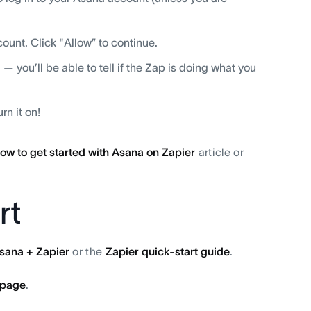
ount. Click "Allow” to continue.
— you’ll be able to tell if the Zap is doing what you
rn it on!
ow to get started with Asana on Zapier
article or
rt
sana + Zapier
or the
Zapier quick-start guide
.
 page
.