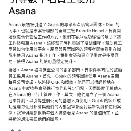
Asana
Asana 最初被引進至 Gojek 的專案與產品管理團隊。Dian 的
同事，也就是專案管理部的全球主管 Brandie Heinel，負責開
始組織他們管理工作的方式。他們在客戶成功經理的幫助下將
工作移轉至 Asana，該經理同時也舉辦了培訓課程，幫助員工
學習如何使用該平台。產品與專案團隊的領導者開始看到在團
隊中使用 Asana 指派工作、策劃會議和建立明晰度是多麼容
易，使得 Asana 的使用量穩定提升。
接著，Asana 被引進至公司的更多部門。有兩件事有助於鼓勵
員工採用 Asana。首先，Gojek 的領導團隊使用 Asana 召開
每月公司會議，以追蹤 OKR 和績效。他們可以很輕鬆地在
Asana 中就這些會議進行協作和設定日程，因而鼓勵了其他人
在 Asana 的平台上管理工作。其次，他們建立了一個 Asana
冠軍計劃，以引導整個公司的基層人員使用。Gojek 的客戶成
功經理每個月都會與他們的內部冠軍會面討論新功能和使用案
例。冠軍俱樂部幫助每個人持續看見 Asana 的價值所在，並
將新的想法帶回他們的團隊。