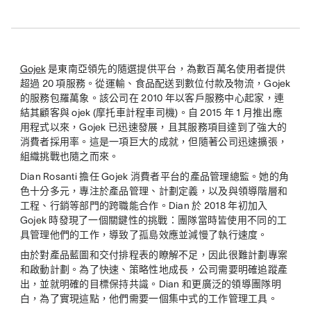
Gojek
是東南亞領先的隨選提供平台，為數百萬名使用者提供
超過 20 項服務。從運輸、食品配送到數位付款及物流，Gojek
的服務包羅萬象。該公司在 2010 年以客戶服務中心起家，連
結其顧客與 ojek (摩托車計程車司機)。自 2015 年 1 月推出應
用程式以來，Gojek 已迅速發展，且其服務項目達到了強大的
消費者採用率。這是一項巨大的成就，但隨著公司迅速擴張，
組織挑戰也隨之而來。
Dian Rosanti 擔任 Gojek 消費者平台的產品管理總監。她的角
色十分多元，專注於產品管理、計劃定義，以及與領導階層和
工程、行銷等部門的跨職能合作。Dian 於 2018 年初加入
Gojek 時發現了一個關鍵性的挑戰：團隊當時皆使用不同的工
具管理他們的工作，導致了孤島效應並減慢了執行速度。
由於對產品藍圖和交付排程表的瞭解不足，因此很難計劃專案
和啟動計劃。為了快速、策略性地成長，公司需要明確追蹤產
出，並就明確的目標保持共識。Dian 和更廣泛的領導團隊明
白，為了實現這點，他們需要一個集中式的工作管理工具。