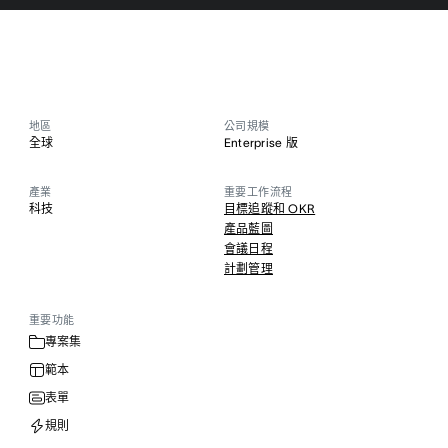
地區
公司規模
全球
Enterprise 版
產業
重要工作流程
科技
目標追蹤和 OKR
產品藍圖
會議日程
計劃管理
重要功能
專案集
範本
表單
規則