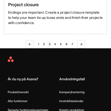
Project closure
Endings are important. Create a project closure template
to help your team tie up loose ends and finish their projects
with confidence.
1
2
3
4
5
6
7
Asana
Home
Är du ny på Asana?
Användningsfall
Produktöversikt
Kampanjhantering
Alla funktioner
Innehållskalender
Senaste funktionslanseringen
Kreativ produktion