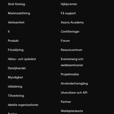
Små företag
Hjälpcenter
Marknadsföring
Få support
Verksamhet
Asana Academy
It
Certifieringar
Produkt
Forum
Försäljning
Resurscentrum
Hälso- och sjukvård
Evenemang och
webbseminarier
Detaljhandel
Projektmallar
Myndighet
Användarframgång
Utbildning
Utvecklare och API
Tillverkning
Partner
Ideella organisationer
Webbplatskarta
Byråer