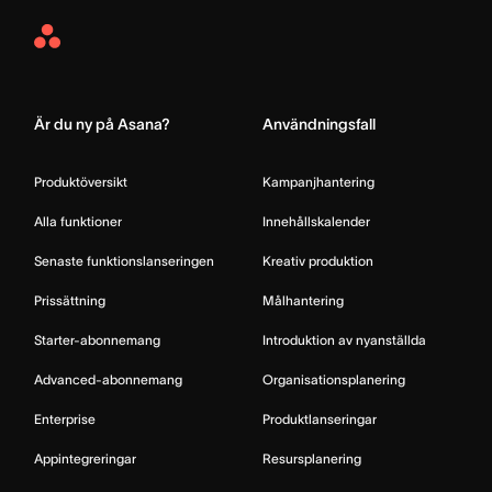
Asana
Home
Är du ny på Asana?
Användningsfall
Produktöversikt
Kampanjhantering
Alla funktioner
Innehållskalender
Senaste funktionslanseringen
Kreativ produktion
Prissättning
Målhantering
Starter-abonnemang
Introduktion av nyanställda
Advanced-abonnemang
Organisationsplanering
Enterprise
Produktlanseringar
Appintegreringar
Resursplanering