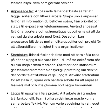
teamet insyn i vem som gör vad och när.
Anpassade fält
. Anpassade fält är det bästa sättet att
tagga, sortera och filtrera arbete. Skapa unika anpassat
fält för all information du behöver spåra, från prioritet och
status till e-post eller telefonnummer. Använd anpassat
fält för att sortera och schemalägga uppgifterna så att du
vet vad du ska arbeta med först. Dessutom kan
anpassade fält delas mellan olika uppgifter och projekt för
att säkerställa enhetlighet i hela organisationen.
Startdatum
. Ibland räcker det inte med att bara hålla reda
på när en uppgift ska vara klar – du måste också veta när
du ska börja arbeta med den. Starttider och startdatum
ger teammedlemmarna en tydlig uppfattning om den tid
det borde ta att slutföra varje uppgift. Använd startdatum
för att ställa in, spåra och hantera arbete för att anpassa
teamets mål och inte glömma bort några beroenden.
Lägga till uppgifter i flera projekt
. Allt arbete är i grunden
tvärfunktionellt. Team i olika avdelningar måste kunna
samarbeta effektivt. Men om varje avdelning har sitt eget