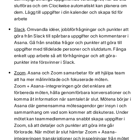
slutföras och om Clockwise automatiskt kan planera om
dem. Lägg till uppgifter i din kalender och skapa tid för
arbete
Slack
. Omvandla idéer, jobbförfrågningar och punkter att
göra från Slack till spårbara uppgifter och kommentarer i
Asana. Gå från snabba frågor och punkter att göra till
uppgifter med tilldelade personer och slutdatum. Fånga
enkelt upp arbete så att förfrågningar och att göra-
punkter inte försvinner i Slack.
Zoom
. Asana och Zoom samarbetar för att hjälpa team
att ha mer målinriktade och fokuserade möten.
Zoom + Asana-integreringen gör det enklare att
förbereda möten, hålla genomförbara konversationer och
komma åt information när samtalet är slut. Mötena börjar i
Asana där gemensamma mötesagendor ger insyn i och
sammanhang om vad som kommer att diskuteras. Under
mötet kan teammedlemmarna snabbt skapa uppgifter i
Zoom, så att detaljer och punkter att göra inte går
förlorade. När mötet är slut hämtar Zoom + Asana-
integreringen transkriptioner och inspelningar från mötet