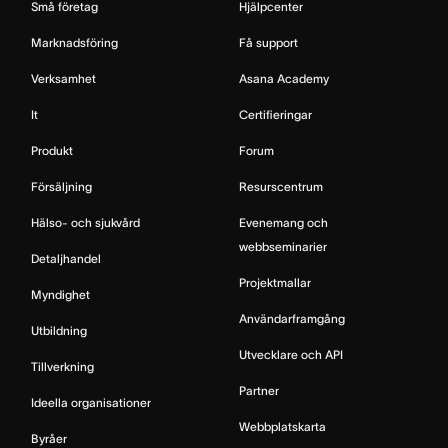
Små företag
Hjälpcenter
Marknadsföring
Få support
Verksamhet
Asana Academy
It
Certifieringar
Produkt
Forum
Försäljning
Resurscentrum
Hälso- och sjukvård
Evenemang och
webbseminarier
Detaljhandel
Projektmallar
Myndighet
Användarframgång
Utbildning
Utvecklare och API
Tillverkning
Partner
Ideella organisationer
Webbplatskarta
Byråer