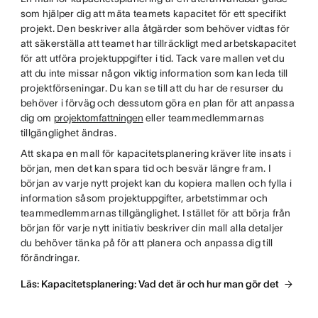
som hjälper dig att mäta teamets kapacitet för ett specifikt
projekt. Den beskriver alla åtgärder som behöver vidtas för
att säkerställa att teamet har tillräckligt med arbetskapacitet
för att utföra projektuppgifter i tid. Tack vare mallen vet du
att du inte missar någon viktig information som kan leda till
projektförseningar. Du kan se till att du har de resurser du
behöver i förväg och dessutom göra en plan för att anpassa
dig om
projektomfattningen
eller teammedlemmarnas
tillgänglighet ändras.
Att skapa en mall för kapacitetsplanering kräver lite insats i
början, men det kan spara tid och besvär längre fram. I
början av varje nytt projekt kan du kopiera mallen och fylla i
information såsom projektuppgifter, arbetstimmar och
teammedlemmarnas tillgänglighet. I stället för att börja från
början för varje nytt initiativ beskriver din mall alla detaljer
du behöver tänka på för att planera och anpassa dig till
förändringar.
Läs: Kapacitetsplanering: Vad det är och hur man gör det