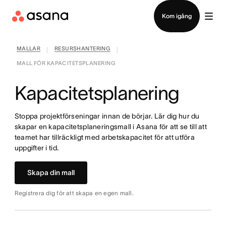
Kontakta försäljning
Kom igång
MALLAR
RESURSHANTERING
|
|
MALL FÖR KAPACITETSPLANERING
Kapacitetsplanering
Stoppa projektförseningar innan de börjar. Lär dig hur du
skapar en kapacitetsplaneringsmall i Asana för att se till att
teamet har tillräckligt med arbetskapacitet för att utföra
uppgifter i tid.
Skapa din mall
Registrera dig för att skapa en egen mall.