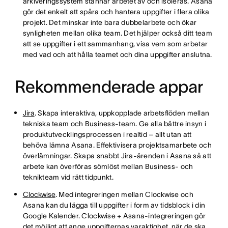
arkiveringssystem stannar arbetet av och isoleras. Asana
gör det enkelt att spåra och hantera uppgifter i flera olika
projekt. Det minskar inte bara dubbelarbete och ökar
synligheten mellan olika team. Det hjälper också ditt team
att se uppgifter i ett sammanhang, visa vem som arbetar
med vad och att hålla teamet och dina uppgifter anslutna.
Rekommenderade appar
Jira
. Skapa interaktiva, uppkopplade arbetsflöden mellan
tekniska team och Business-team. Ge alla bättre insyn i
produktutvecklingsprocessen i realtid – allt utan att
behöva lämna Asana. Effektivisera projektsamarbete och
överlämningar. Skapa snabbt Jira-ärenden i Asana så att
arbete kan överföras sömlöst mellan Business- och
teknikteam vid rätt tidpunkt.
Clockwise
. Med integreringen mellan Clockwise och
Asana kan du lägga till uppgifter i form av tidsblock i din
Google Kalender. Clockwise + Asana-integreringen gör
det möjligt att ange uppgifternas varaktighet, när de ska