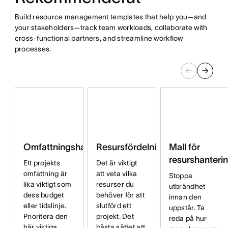
Build resource management templates that help you—and
your stakeholders—track team workloads, collaborate with
cross-functional partners, and streamline workflow
processes.
Omfattningshanteringsplan
Resursfördelning
Mall för
resurshanteri
Ett projekts
Det är viktigt
omfattning är
att veta vilka
Stoppa
lika viktigt som
resurser du
utbrändhet
dess budget
behöver för att
innan den
eller tidslinje.
slutförd ett
uppstår. Ta
Prioritera den
projekt. Det
reda på hur
här viktiga
bästa sättet att