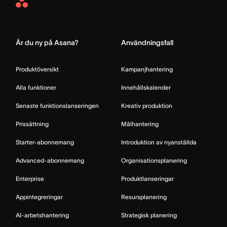
Asana
Home
Är du ny på Asana?
Användningsfall
Produktöversikt
Kampanjhantering
Alla funktioner
Innehållskalender
Senaste funktionslanseringen
Kreativ produktion
Prissättning
Målhantering
Starter-abonnemang
Introduktion av nyanställda
Advanced-abonnemang
Organisationsplanering
Enterprise
Produktlanseringar
Appintegreringar
Resursplanering
AI-arbetshantering
Strategisk planering