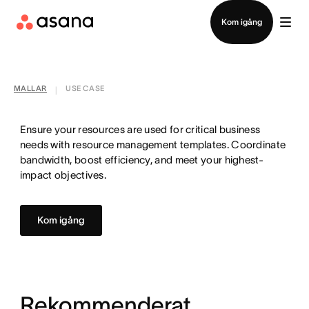
Kontakta försäljning
Kom igång
MALLAR
USE CASE
|
Ensure your resources are used for critical business
needs with resource management templates. Coordinate
bandwidth, boost efficiency, and meet your highest-
impact objectives.
Kom igång
Rekommenderat