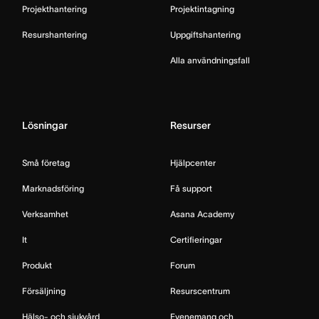
Projekthantering
Projektintagning
Resurshantering
Uppgiftshantering
Alla användningsfall
Lösningar
Resurser
Små företag
Hjälpcenter
Marknadsföring
Få support
Verksamhet
Asana Academy
It
Certifieringar
Produkt
Forum
Försäljning
Resurscentrum
Hälso- och sjukvård
Evenemang och