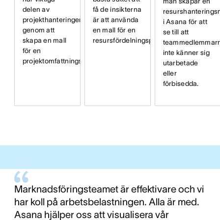
man skapar en
delen av
få de insikterna
resurshanterings
projekthanteringen
är att använda
i Asana för att
genom att
en mall för en
se till att
skapa en mall
resursfördelningsplan.
teammedlemmar
för en
inte känner sig
projektomfattningsplan.
utarbetade
eller
förbisedda.
Marknadsföringsteamet är effektivare och vi
har koll på arbetsbelastningen. Alla är med.
Asana hjälper oss att visualisera vår