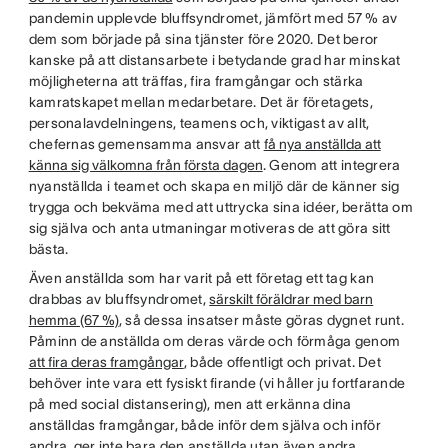
pandemin upplevde bluffsyndromet, jämfört med 57 % av
dem som började på sina tjänster före 2020. Det beror
kanske på att distansarbete i betydande grad har minskat
möjligheterna att träffas, fira framgångar och stärka
kamratskapet mellan medarbetare. Det är företagets,
personalavdelningens, teamens och, viktigast av allt,
chefernas gemensamma ansvar att
få nya anställda att
känna sig välkomna från första dagen
. Genom att integrera
nyanställda i teamet och skapa en miljö där de känner sig
trygga och bekväma med att uttrycka sina idéer, berätta om
sig själva och anta utmaningar motiveras de att göra sitt
bästa.
Även anställda som har varit på ett företag ett tag kan
drabbas av bluffsyndromet,
särskilt föräldrar med barn
hemma (67 %)
, så dessa insatser måste göras dygnet runt.
Påminn de anställda om deras värde och förmåga genom
att fira deras framgångar
, både offentligt och privat. Det
behöver inte vara ett fysiskt firande (vi håller ju fortfarande
på med social distansering), men att erkänna dina
anställdas framgångar, både inför dem själva och inför
andra, ger inte bara den anställda utan även andra