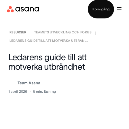
Kontakta försäljning
Kom igång
RESURSER
TEAMETS UTVECKLING OCH FOKUS
|
|
LEDARENS GUIDE TILL ATT MOTVERKA UTBRÄN ...
Ledarens guide till att
motverka utbrändhet
Team Asana
1 april 2026
5
min. läsning