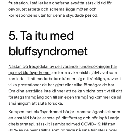
frustration. I stället kan cheferna avsätta särskild tid för
oavbrutet arbete och schemalägga möten och
korrespondens utanför denna skyddade period.
5. Ta itu med
bluffsyndromet
Nästan två tredjedelar av de svarande i undersökningen har
upplevt bluffsyndromet
, en form av kroniskt självtvivel som
kan leda till att medarbetare känner sig otillräckliga, oavsett
vilka prestationer de har gjort eller vilka förmågor de har.
Om dina anställda inte känner att de kan bidra positivt till ditt
företags framgång och till sin egen framgång kommer de så
småningom att sluta försöka.
Kampen mot bluffsyndromet börjar i samma ögonblick som
en anställd börjar arbeta på ditt företag och bör ingå i varje
chefs strategi, särskilt i samband med COVID-19:
Nästan
80 % av de nyanställda
som började på sina tjänster under