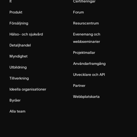
It
Certifieringar
Produkt
Forum
Försäljning
Resurscentrum
Hälso- och sjukvård
Evenemang och
webbseminarier
Detaljhandel
Projektmallar
Myndighet
Användarframgång
Utbildning
Utvecklare och API
Tillverkning
Partner
Ideella organisationer
Webbplatskarta
Byråer
Alla team