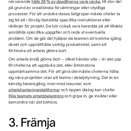
närvarande
hålls 26 % av deadlinerna varje vecka
, till stor del
på grund av orealistiska förväntningar eller otydliga
processer. För att undvika dessa fallgropar måste chefer ta
sig tid att i förväg fastställa specifika instruktioner eller
riktlinjer för projekt. De bör också vara beredda på att tilldela
anställda specifika uppgifter och reda ut eventuella
problem. Om de gör det hjälper de teamen att komma igång
direkt och upprätthålla verklig produktivitet, samt att
förhindra att arbete glöms bort.
Om arbete ändå glöms bort – vilket händer alla – är det upp
till cheferna att upptäcka det, eller åtminstone
uppmärksamma det. För att göra det måste cheferna hålla
sig nära projekten utan att fastna i detaljstyrning. Det är en
känslig balansgång, men med resurser som
arbetshanteringsplattformar
och öppen dialog kan chefer
följa teamets arbetsbelastning
och gripa in, ge insikter eller
samordna när det behövs.
3. Främja