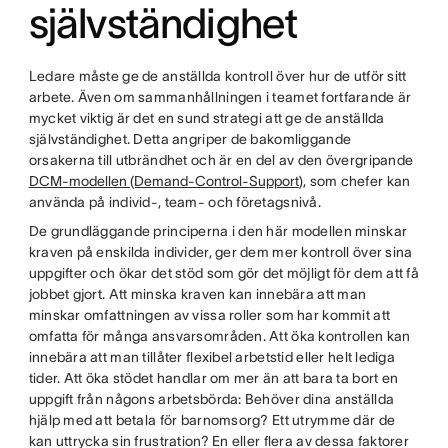
självständighet
Ledare måste ge de anställda kontroll över hur de utför sitt
arbete. Även om sammanhållningen i teamet fortfarande är
mycket viktig är det en sund strategi att ge de anställda
självständighet. Detta angriper de bakomliggande
orsakerna till utbrändhet och är en del av den övergripande
DCM-modellen (Demand-Control-Support
), som chefer kan
använda på individ-, team- och företagsnivå.
De grundläggande principerna i den här modellen minskar
kraven på enskilda individer, ger dem mer kontroll över sina
uppgifter och ökar det stöd som gör det möjligt för dem att få
jobbet gjort. Att minska kraven kan innebära att man
minskar omfattningen av vissa roller som har kommit att
omfatta för många ansvarsområden. Att öka kontrollen kan
innebära att man tillåter flexibel arbetstid eller helt lediga
tider. Att öka stödet handlar om mer än att bara ta bort en
uppgift från någons arbetsbörda: Behöver dina anställda
hjälp med att betala för barnomsorg? Ett utrymme där de
kan uttrycka sin frustration? En eller flera av dessa faktorer