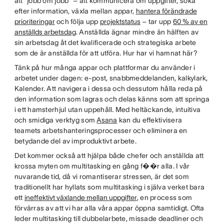
att ”jobb om jobb” – att kommunicera om uppgifter, söka
efter information, växla mellan appar,
hantera förändrade
prioriteringar
och följa upp
projektstatus
– tar upp
60 % av en
anställds arbetsdag
. Anställda ägnar mindre än hälften av
sin arbetsdag åt det kvalificerade och strategiska arbete
som de är anställda för att utföra. Hur har vi hamnat här?
Tänk på hur många appar och plattformar du använder i
arbetet under dagen: e-post, snabbmeddelanden, kalkylark,
Kalender. Att navigera i dessa och dessutom hålla reda på
den information som lagras och delas känns som att springa
i ett hamsterhjul utan uppehåll. Med heltäckande, intuitiva
och smidiga verktyg som
Asana
kan du effektivisera
teamets arbetshanteringsprocesser och eliminera en
betydande del av improduktivt arbete.
Det kommer också att hjälpa både chefer och anställda att
krossa myten om multitasking en gång f��r alla. I vår
nuvarande tid, då vi romantiserar stressen, är det som
traditionellt har hyllats som multitasking i själva verket bara
ett
ineffektivt växlande mellan uppgifter
, en process som
förvärras av att vi har alla våra appar öppna samtidigt. Ofta
leder multitasking till dubbelarbete, missade deadliner och