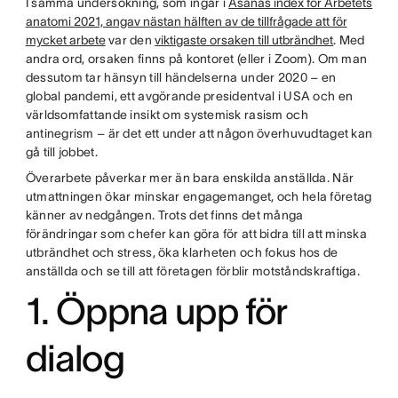
I samma undersökning, som ingår i
Asanas index för Arbetets
anatomi 2021, angav nästan hälften av de tillfrågade att för
mycket arbete
var den
viktigaste orsaken till utbrändhet
. Med
andra ord, orsaken finns på kontoret (eller i Zoom). Om man
dessutom tar hänsyn till händelserna under 2020 – en
global pandemi, ett avgörande presidentval i USA och en
världsomfattande insikt om systemisk rasism och
antinegrism – är det ett under att någon överhuvudtaget kan
gå till jobbet.
Överarbete påverkar mer än bara enskilda anställda. När
utmattningen ökar minskar engagemanget, och hela företag
känner av nedgången. Trots det finns det många
förändringar som chefer kan göra för att bidra till att minska
utbrändhet och stress, öka klarheten och fokus hos de
anställda och se till att företagen förblir motståndskraftiga.
1. Öppna upp för
dialog