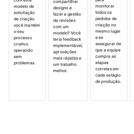
compartilhar
monitorar
modelo de
designs e
todos os
solicitação
fazer a gestão
pedidos de
de criação
de revisões
criação no
você mantém
com um
mesmo lugar
o seu
modelo? Você
e se
processo
teria feedback
assegurar de
criativo
implementável,
que a equipe
operando
aprovações
cumpra as
sem
mais rápidas e
etapas
problemas.
um trabalho
corretas em
melhor.
cada estágio
de produção.