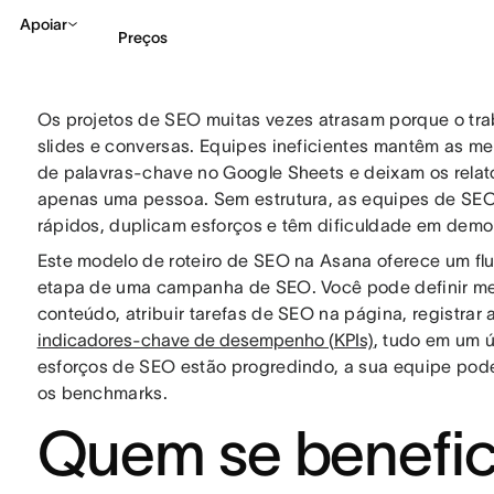
Apoiar
Preços
Os projetos de SEO muitas vezes atrasam porque o tra
Falar com Vendas
Ve
slides e conversas. Equipes ineficientes mantêm as 
de palavras-chave no Google Sheets e deixam os relat
apenas uma pessoa. Sem estrutura, as equipes de SE
rápidos, duplicam esforços e têm dificuldade em demon
Este modelo de roteiro de SEO na Asana oferece um flu
etapa de uma campanha de SEO. Você pode definir metas
conteúdo, atribuir tarefas de SEO na página, registrar
indicadores-chave de desempenho (KPIs)
, tudo em um ú
esforços de SEO estão progredindo, a sua equipe pode
os benchmarks.
Quem se benefic