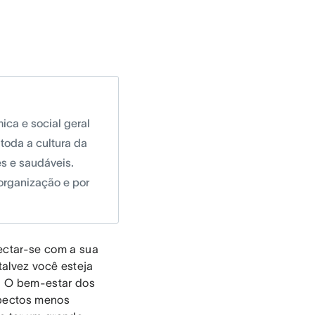
ica e social geral
toda a cultura da
es e saudáveis.
organização e por
ectar-se com a sua
 talvez você esteja
ó. O bem-estar dos
spectos menos