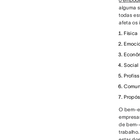
o empod
alguma s
todas es
afeta os
Física
Emocio
Econô
Social
Profiss
Comun
Propós
O bem-es
empresas
de bem-e
trabalho
estar do