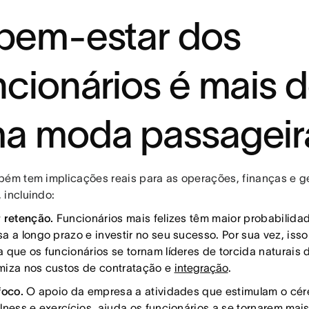
bem-estar dos
ncionários é mais 
a moda passageira
bém tem implicações reais para as operações, finanças e g
 incluindo:
 retenção.
Funcionários mais felizes têm maior probabilid
a a longo prazo e investir no seu sucesso. Por sua vez, iss
 que os funcionários se tornam líderes de torcida naturais
iza nos custos de contratação e
integração
.
foco.
O apoio da empresa a atividades que estimulam o cér
lness e exercícios, ajuda os funcionários a se tornarem
mais