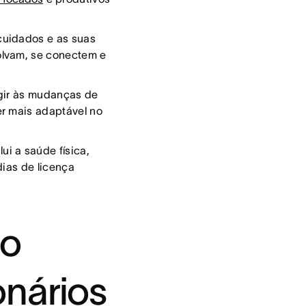
cuidados e as suas
olvam, se conectem e
gir às mudanças de
er mais adaptável no
i a saúde física,
dias de licença
do
onários