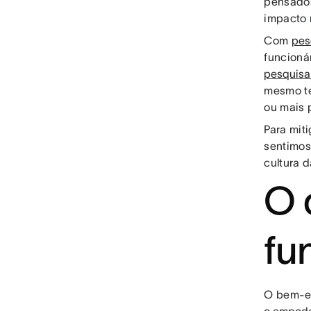
pensados
impacto 
Com
pes
funcioná
pesquisa
mesmo te
ou mais 
Para mit
sentimos
cultura 
O 
fu
O bem-es