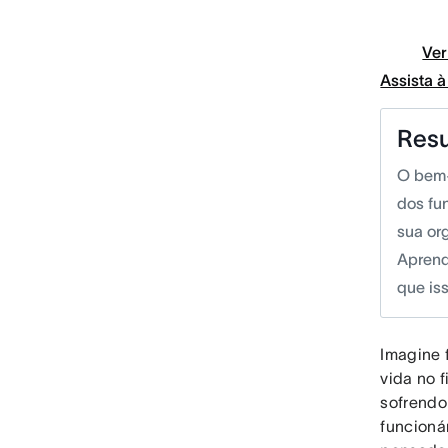
Ver
Assista 
Res
O bem-
dos fu
sua or
Aprend
que is
Imagine 
vida no f
sofrendo
funcioná