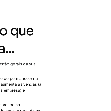
do que
...
estão gerais da sua
ade de permanecer na
o aumenta as vendas (à
 da empresa) e
ebro, como
 focados
e produtivos