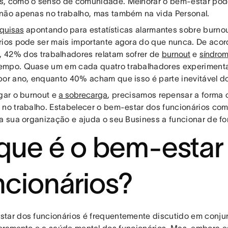
, como o senso de comunidade. Melhorar o bem-estar pod
não apenas no trabalho, mas também na vida Personal.
quisas
apontando para estatísticas alarmantes sobre burno
rios pode ser mais importante agora do que nunca. De aco
, 42% dos trabalhadores relatam sofrer de
burnout
e
síndrom
mpo. Quase um em cada quatro trabalhadores experimenta
por ano, enquanto 40% acham que isso é parte inevitável do
igar o burnout e
a sobrecarga
, precisamos repensar a forma
 no trabalho. Estabelecer o bem-estar dos funcionários co
da sua organização e ajuda o seu Business a funcionar de fo
que é o bem-estar
ncionários?
tar dos funcionários é frequentemente discutido em conju