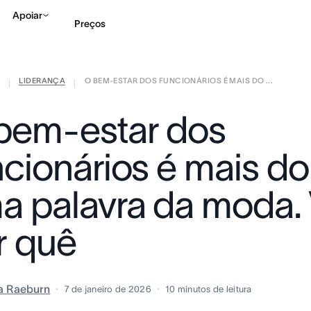
Apoiar
Preços
LIDERANÇA
O BEM-ESTAR DOS FUNCIONÁRIOS É MAIS DO ...
Falar com Vendas
Ve
|
|
bem-estar dos
ncionários é mais d
a palavra da moda. 
r quê
ia Raeburn
7 de janeiro de 2026
10
minutos de leitura