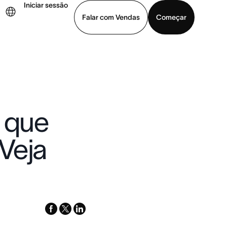
Iniciar sessão
Falar com Vendas
Começar
ja uma demonstração
Baixar o aplicativo
o que
Veja
facebook
x-
linkedin
twitter