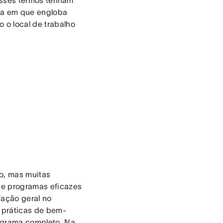
esses termos tenham
da em que engloba
 o local de trabalho
o, mas muitas
que programas eficazes
fação geral no
r práticas de bem-
rograma completo. Na