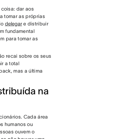
coisa: dar aos
a tomar as próprias
io
delegar
e distribuir
ém fundamental
am para tomar as
ão recai sobre os seus
 a total
back, mas a última
tribuída na
cionários. Cada área
sos humanos ou
pessoas ouvem o