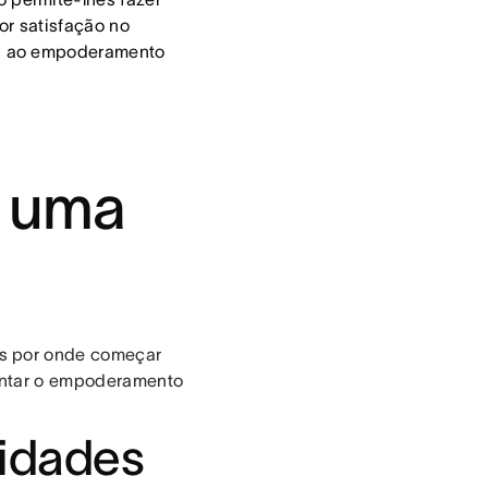
or satisfação no
as ao empoderamento
r uma
as por onde começar
entar o empoderamento
lidades