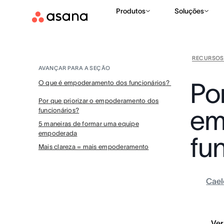
Produtos
Soluções
RECURSOS
AVANÇAR PARA A SEÇÃO
Por
O que é empoderamento dos funcionários?
Por que priorizar o empoderamento dos
em
funcionários?
5 maneiras de formar uma equipe
empoderada
fu
Mais clareza = mais empoderamento
Cael
Ver