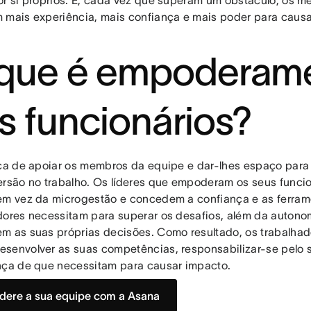
or si próprios. E, cada vez que superam um obstáculo, os 
 mais experiência, mais confiança e mais poder para caus
.
que é empoderam
s funcionários?
ica de apoiar os membros da equipe e dar-lhes espaço para
ersão no trabalho. Os líderes que empoderam os seus funci
em vez da microgestão e concedem a confiança e as ferram
dores necessitam para superar os desafios, além da autono
m as suas próprias decisões. Como resultado, os trabalh
senvolver as suas competências, responsabilizar-se pelo s
nça de que necessitam para causar impacto.
ere a sua equipe com a Asana