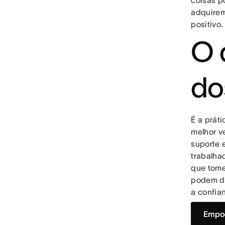
coisas p
adquirem
positivo
O 
do
É a prát
melhor v
suporte 
trabalha
que tome
podem de
a confia
Empod