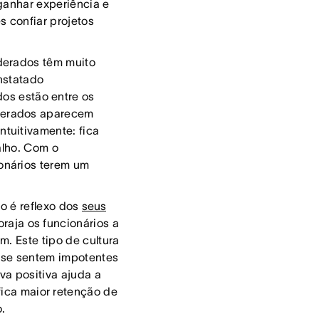
ganhar experiência e
s confiar projetos
derados têm muito
nstatado
os estão entre os
derados aparecem
tuitivamente: fica
alho. Com o
onários terem um
o é reflexo dos
seus
raja os funcionários a
m. Este tipo de cultura
 se sentem impotentes
va positiva ajuda a
fica maior retenção de
o.