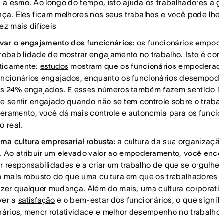
a a esmo. Ao longo do tempo, isto ajuda os trabalhadores a 
nça. Eles ficam melhores nos seus trabalhos e você pode lhe
ez mais difíceis
ivar o engajamento dos funcionários:
os funcionários empo
robabilidade de mostrar engajamento no trabalho. Isto é co
sticamente:
estudos
mostram que os funcionários empoderad
ncionários engajados, enquanto os funcionários desempo
os 24% engajados. E esses números também fazem sentido in
l se sentir engajado quando não se tem controle sobre o trab
ramento, você dá mais controle e autonomia para os funci
o real.
 uma
cultura empresarial robusta
:
a cultura da sua organizaçã
. Ao atribuir um elevado valor ao empoderamento, você enco
r responsabilidades e a criar um trabalho de que se orgulhe
o mais robusto do que uma cultura em que os trabalhadores
azer qualquer mudança. Além do mais, uma cultura corporati
ver a
satisfação
e o bem-estar dos funcionários, o que signi
nários, menor rotatividade e melhor desempenho no trabalh