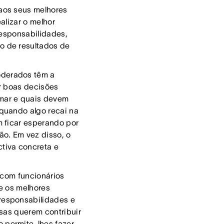
os seus melhores
alizar o melhor
responsabilidades,
o de resultados de
oderados têm a
r boas decisões
mar e quais devem
quando algo recai na
m ficar esperando por
ão. Em vez disso, o
tiva concreta e
 com funcionários
e os melhores
responsabilidades e
osas querem contribuir
 permite-lhes fazer