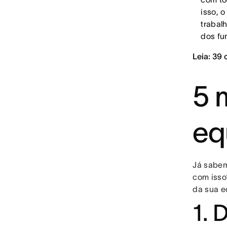
isso, 
trabal
dos fu
Leia: 39 
5 
eq
Já sabem
com isso
da sua e
1. 