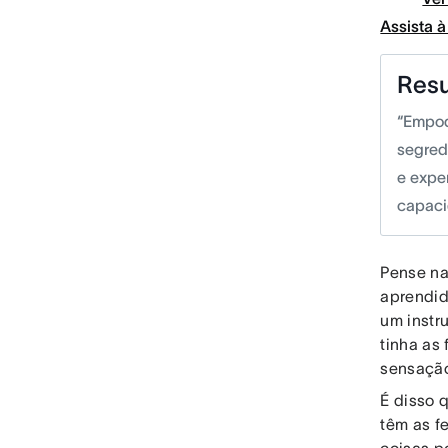
Assista 
Res
“Empod
segred
e expe
capaci
Pense na
aprendid
um instr
tinha as
sensação
É disso 
têm as f