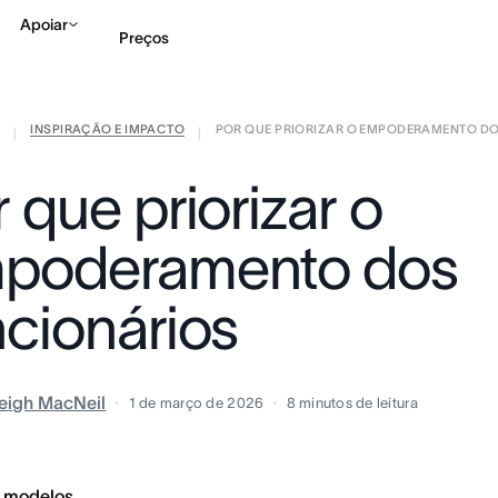
Apoiar
Preços
INSPIRAÇÃO E IMPACTO
POR QUE PRIORIZAR O EMPODERAMENTO DOS 
Falar com Vendas
Ve
|
|
 que priorizar o
poderamento dos
ncionários
eigh MacNeil
1 de março de 2026
8
minutos de leitura
 modelos