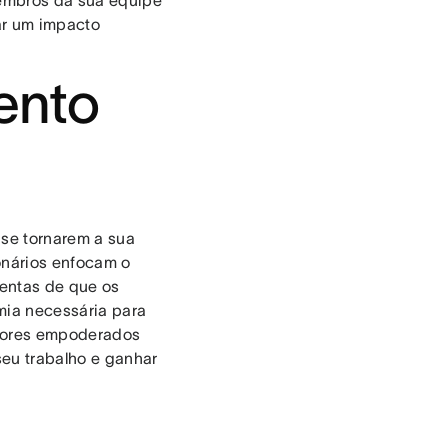
membros da sua equipe
ar um impacto
ento
 se tornarem a sua
onários enfocam o
entas de que os
mia necessária para
adores empoderados
eu trabalho e ganhar