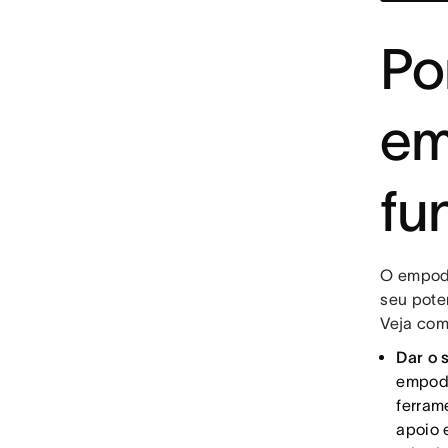
Po
em
fu
O empode
seu poten
Veja com
Dar o 
empode
ferram
apoio 