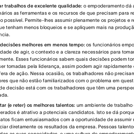
ar trabalhos de excelente qualidade:
o empoderamento dá a
nários as ferramentas e os recursos de que precisam para re
ho possível. Permite-lhes assumir plenamente os projetos e 
ue tenham menos bloqueios e se apliquem mais na produçã
ncia.
decisões melhores em menos tempo:
os funcionários emp
dade de agir, o contexto e a clareza necessários para toma
mente. Esses funcionários sabem quais decisões podem to
ser tomadas pela liderança, assim podem agir rapidamente 
fera de ação. Nessa ocasião, os trabalhadores não precisa
ores que não estão familiarizados com o problema em quest
de decisão está com os trabalhadores que têm uma perspec
ada.
tar (e reter) os melhores talentos:
um ambiente de trabalho
rados é atrativo a potenciais candidatos. Isto se dá porqu
atos ficam entusiasmados com a oportunidade de assumir 
nciar diretamente os resultados da empresa. Pessoas talent
das as suas capacidades, e uma cultura de empoderamento