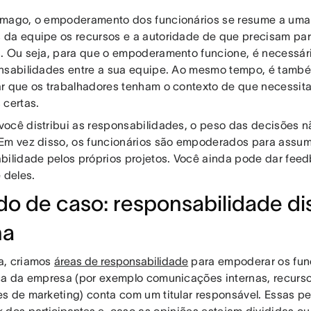
mago, o empoderamento dos funcionários se resume a uma 
da equipe os recursos e a autoridade de que precisam par
. Ou seja, para que o empoderamento funcione, é necessár
nsabilidades entre a sua equipe. Ao mesmo tempo, é tamb
r que os trabalhadores tenham o contexto de que necessit
 certas.
ocê distribui as responsabilidades, o peso das decisões n
Em vez disso, os funcionários são empoderados para assumir
bilidade pelos próprios projetos. Você ainda pode dar feed
é deles.
do de caso: responsabilidade dis
na
a, criamos
áreas de responsabilidade
para empoderar os fun
ca da empresa (por exemplo comunicações internas, recur
s de marketing) conta com um titular responsável. Essas 