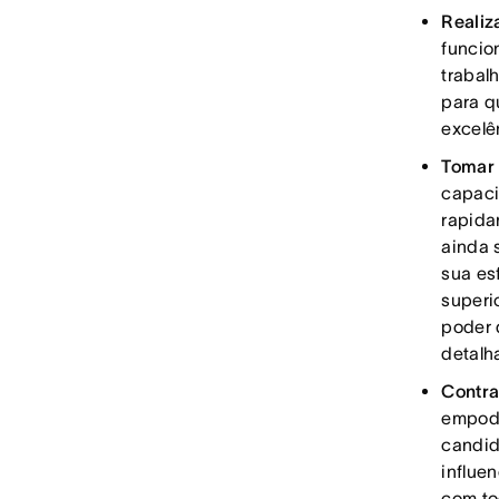
Realiz
funcio
trabal
para q
excelê
Tomar 
capaci
rapida
ainda 
sua es
superi
poder 
detalh
Contra
empode
candid
influe
com to