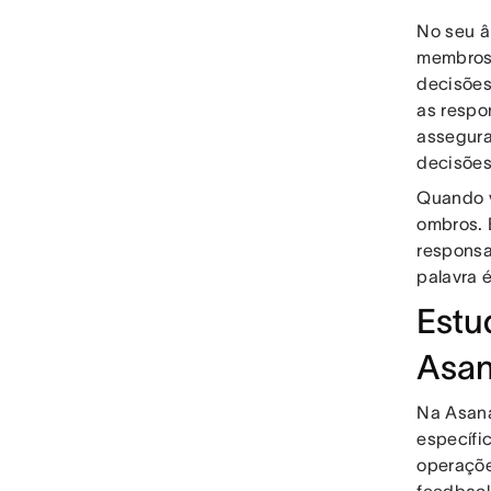
No seu â
membros 
decisões
as respo
assegura
decisões
Quando v
ombros. 
responsa
palavra 
Estu
Asa
Na Asan
específi
operaçõe