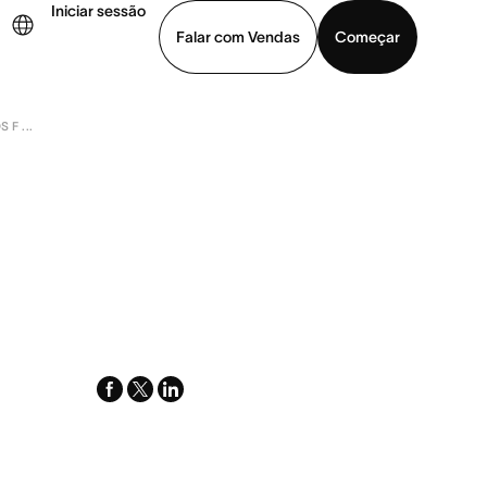
Iniciar sessão
Falar com Vendas
Começar
F ...
ja uma demonstração
Baixar o aplicativo
facebook
x-
linkedin
twitter