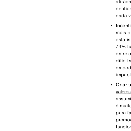
atirad
confia
cada v
Incent
mais p
estati
79% fu
entre 
difíci
empode
impact
Criar
valores
assumi
é muit
para f
promo
funcio