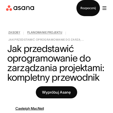
Kontakt ze sprzedażą
Rozpocznij
ZASOBY
PLANOWANIE PROJEKTU
|
|
JAK PRZEDSTAWIĆ OPROGRAMOWANIE DO ZARZĄ ...
Jak przedstawić 
oprogramowanie do 
zarządzania projektami: 
kompletny przewodnik
Wypróbuj Asanę
Caeleigh MacNeil