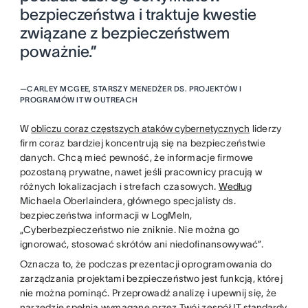
bezpieczeństwa i traktuje kwestie
związane z bezpieczeństwem
poważnie.”
—
CARLEY MCGEE, STARSZY MENEDŻER DS. PROJEKTÓW I
PROGRAMÓW IT W OUTREACH
W
obliczu coraz częstszych ataków cybernetycznych
liderzy
firm coraz bardziej koncentrują się na bezpieczeństwie
danych. Chcą mieć pewność, że informacje firmowe
pozostaną prywatne, nawet jeśli pracownicy pracują w
różnych lokalizacjach i strefach czasowych.
Według
Michaela Oberlaindera, głównego specjalisty ds.
bezpieczeństwa informacji w LogMeIn,
„Cyberbezpieczeństwo nie zniknie. Nie można go
ignorować, stosować skrótów ani niedofinansowywać”.
Oznacza to, że podczas prezentacji oprogramowania do
zarządzania projektami bezpieczeństwo jest funkcją, której
nie można pominąć. Przeprowadź analizę i upewnij się, że
narzędzie spełnia wymagane przez Twój zespół IT
standardy