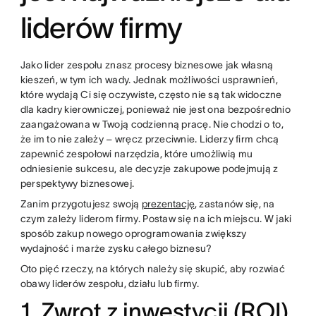
liderów firmy
Jako lider zespołu znasz procesy biznesowe jak własną
kieszeń, w tym ich wady. Jednak możliwości usprawnień,
które wydają Ci się oczywiste, często nie są tak widoczne
dla kadry kierowniczej, ponieważ nie jest ona bezpośrednio
zaangażowana w Twoją codzienną pracę. Nie chodzi o to,
że im to nie zależy – wręcz przeciwnie. Liderzy firm chcą
zapewnić zespołowi narzędzia, które umożliwią mu
odniesienie sukcesu, ale decyzje zakupowe podejmują z
perspektywy biznesowej.
Zanim przygotujesz swoją
prezentację
, zastanów się, na
czym zależy liderom firmy. Postaw się na ich miejscu. W jaki
sposób zakup nowego oprogramowania zwiększy
wydajność i marże zysku całego biznesu?
Oto pięć rzeczy, na których należy się skupić, aby rozwiać
obawy liderów zespołu, działu lub firmy.
1. Zwrot z inwestycji (ROI)