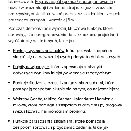
biznesowych.
Poproś zespół sprzedaży oprogramowania
o
udział w prezentacji i zademonstruj narzędzie w czasie
rzeczywistym. Jeśli nie współpracujesz z członkiem zespołu
sprzedaży, przygotuj
wcześniej film
.
Podczas demonstracji wyróżnij kluczowe funkcje, które
sprawiają, że oprogramowanie do zarządzania projektami
wyróżnia się na tle innych, takie jak:
Funkcja wyznaczania celów
, która pozwala zespołom
skupić się na najważniejszych priorytetach biznesowych.
Pulpity nawigacyjne
, które zapewniają statystyki
dotyczące wyników inicjatyw w czasie rzeczywistym.
Funkcje
śledzenia czasu
i
zarządzania zasobami
, które
pomagają zespołom skupić się na tym, co najważniejsze.
Wykresy Gantta
,
tablice Kanban
,
kalendarze
i
kamienie
milowe
, które pomagają zespołom tworzyć mapy drogowe
i wizualizować harmonogram projektu.
Funkcje zarządzania zadaniami, które pomagają
zespołom sortować i przydzielać zadania, takie jak