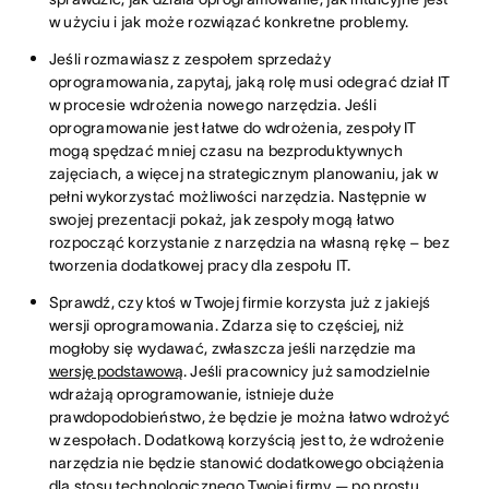
w użyciu i jak może rozwiązać konkretne problemy.
Jeśli rozmawiasz z zespołem sprzedaży
oprogramowania, zapytaj, jaką rolę musi odegrać dział IT
w procesie wdrożenia nowego narzędzia. Jeśli
oprogramowanie jest łatwe do wdrożenia, zespoły IT
mogą spędzać mniej czasu na bezproduktywnych
zajęciach, a więcej na strategicznym planowaniu, jak w
pełni wykorzystać możliwości narzędzia. Następnie w
swojej prezentacji pokaż, jak zespoły mogą łatwo
rozpocząć korzystanie z narzędzia na własną rękę – bez
tworzenia dodatkowej pracy dla zespołu IT.
Sprawdź, czy ktoś w Twojej firmie korzysta już z jakiejś
wersji oprogramowania. Zdarza się to częściej, niż
mogłoby się wydawać, zwłaszcza jeśli narzędzie ma
wersję podstawową
. Jeśli pracownicy już samodzielnie
wdrażają oprogramowanie, istnieje duże
prawdopodobieństwo, że będzie je można łatwo wdrożyć
w zespołach. Dodatkową korzyścią jest to, że wdrożenie
narzędzia nie będzie stanowić dodatkowego obciążenia
dla stosu technologicznego Twojej firmy — po prostu