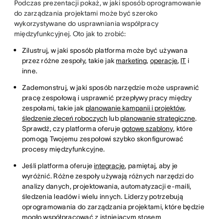
Podczas prezentacji pokaż, w jaki sposób oprogramowanie
do zarządzania projektami może być szeroko
wykorzystywane do usprawniania współpracy
międzyfunkcyjnej. Oto jak to zrobić:
Zilustruj, w jaki sposób platforma może być używana
przez różne zespoły, takie jak
marketing
,
operacje
,
IT
i
inne.
Zademonstruj, w jaki sposób narzędzie może usprawnić
pracę zespołową i usprawnić przepływy pracy między
zespołami, takie jak
planowanie kampanii i projektów
,
śledzenie zleceń roboczych
lub
planowanie strategiczne
.
Sprawdź, czy platforma oferuje
gotowe szablony
, które
pomogą Twojemu zespołowi szybko skonfigurować
procesy międzyfunkcyjne.
Jeśli platforma oferuje
integracje
, pamiętaj, aby je
wyróżnić. Różne zespoły używają różnych narzędzi do
analizy danych, projektowania, automatyzacji e-maili,
śledzenia leadów i wielu innych. Liderzy potrzebują
oprogramowania do zarządzania projektami, które będzie
mogło współpracować z istniejącym stosem