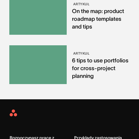
ARTYKUŁ
On the map: product
roadmap templates
and tips
ARTYKUŁ
6 tips to use portfolios
for cross-project
planning
Asana
Home
Rozpoczynasz pracę z
Przykłady zastosowania