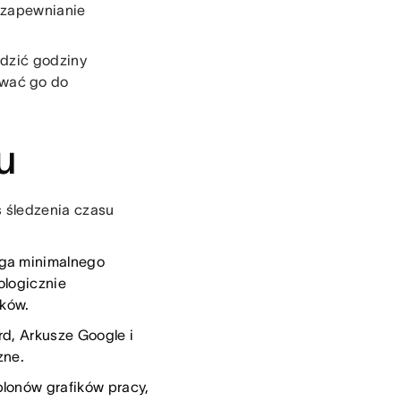
 zapewnianie
edzić godziny
ywać go do
u
s śledzenia czasu
aga minimalnego
ologicznie
ków.
rd, Arkusze Google i
zne.
blonów grafików pracy,