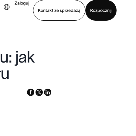
Zaloguj
Kontakt ze sprzedażą
Rozpocznij
Wyświetl prezentację
Pobierz aplikację
: jak
łu
facebook
x-
linkedin
twitter