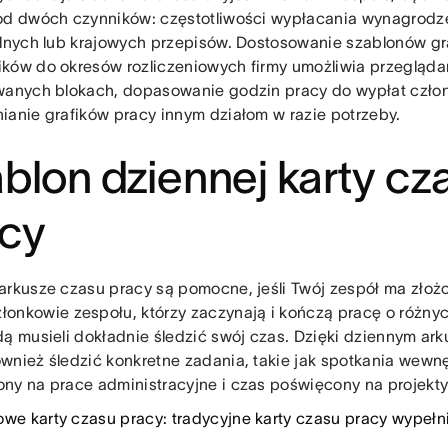
od dwóch czynników: częstotliwości wypłacania wynagrodz
alnych lub krajowych przepisów. Dostosowanie szablonów gr
ków do okresów rozliczeniowych firmy umożliwia przegląda
wanych blokach, dopasowanie godzin pracy do wypłat czło
ianie grafików pracy innym działom w razie potrzeby.
blon dziennej karty cz
acy
arkusze czasu pracy są pomocne, jeśli Twój zespół ma zło
złonkowie zespołu, którzy zaczynają i kończą pracę o różny
dą musieli dokładnie śledzić swój czas. Dzięki dziennym ar
wnież śledzić konkretne zadania, takie jak spotkania wewnę
ny na prace administracyjne i czas poświęcony na projekty
owe karty czasu pracy: tradycyjne karty czasu pracy wypeł