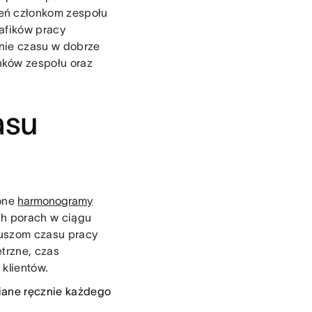
eń członkom zespołu
afików pracy
nie czasu w dobrze
nków zespołu oraz
asu
żone
harmonogramy
ch porach w ciągu
kuszom czasu pracy
trzne, czas
 klientów.
niane ręcznie każdego