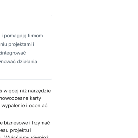
u i pomagają firmom
iu projektami i
 zintegrować
ynować działania
ś więcej niż narzędzie
 nowoczesne karty
 wypalenie i oceniać
le biznesowe
i trzymać
esu projektu i
ku. Wyjaśnimy również