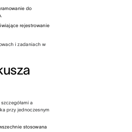
ogramowanie do
.
iwiające rejestrowanie
owach i zadaniach w
kusza
 szczegółami a
ika przy jednoczesnym
owszechnie stosowana