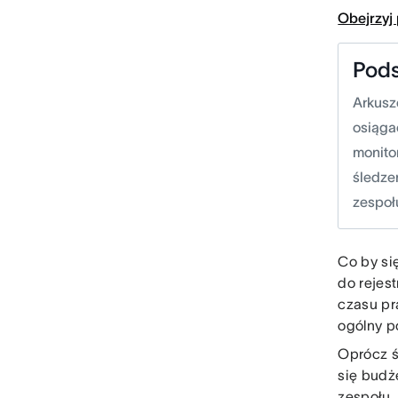
Obejrzyj
Pod
Arkusz
osiąga
monito
śledze
zespoł
Co by si
do rejes
czasu pr
ogólny p
Oprócz ś
się budż
zespołu.