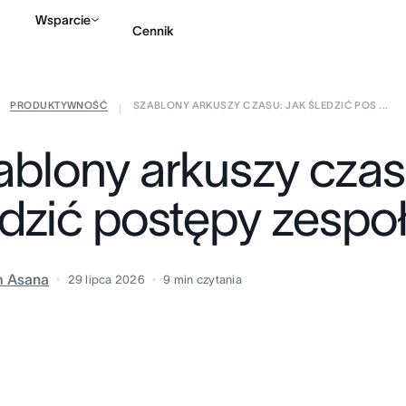
Wsparcie
Cennik
PRODUKTYWNOŚĆ
SZABLONY ARKUSZY CZASU: JAK ŚLEDZIĆ POS ...
Kontakt ze sprzedażą
|
ablony arkuszy czasu
edzić postępy zespo
m Asana
29 lipca 2026
9
min czytania