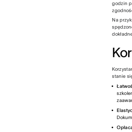
godzin p
zgodnośc
Na przyk
spędzon
dokładne
Kor
Korzysta
stanie s
Łatwoś
szkole
zaawan
Elasty
Dokume
Opłaca