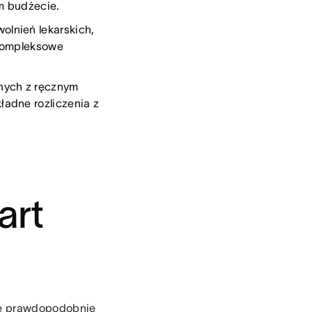
ym budżecie.
olnień lekarskich,
 kompleksowe
anych z ręcznym
adne rozliczenia z
art
zie prawdopodobnie