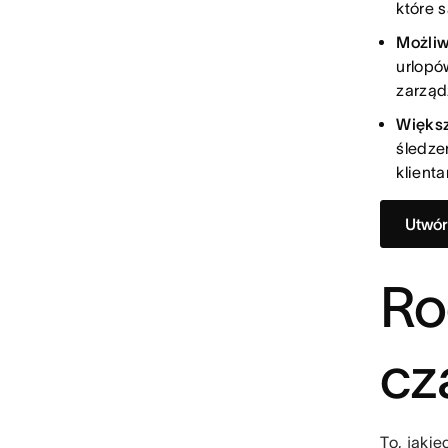
które 
Możliw
urlopó
zarząd
Większ
śledze
klienta
Utwór
Ro
cz
To, jaki