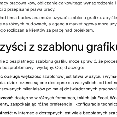
racy pracowników, obliczanie całkowitego wynagrodzenia i
i z przepisami prawa pracy.
ład firma budowlana może używać szablonu grafiku, aby śl
e na różnych budowach, a agencja marketingowa może uż
go rozliczania klientów za pracę nad projektem.
zyści z szablonu grafik
nie z bezpłatnego szablonu grafiku może sprawić, że proce
ię bezproblemowy i wydajny. Oto, dlaczego:
ć obsługi:
większość szablonów jest łatwa w użyciu i wym
nia, dzięki czemu są one dostępne dla wszystkich, od techn
sowanych milenialsów po mniej doświadczonych pracowni
czność:
dostępne w różnych formatach, takich jak Excel, Wo
nty, zaspokajając różne preferencje i konfiguracje technic
lność:
w internecie dostępnych jest wiele bezpłatnych sza