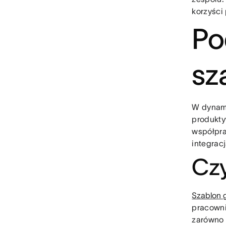
korzyści
Po
sz
W dynami
produkty
współpra
integrac
Czy
Szablon g
pracowni
zarówno 