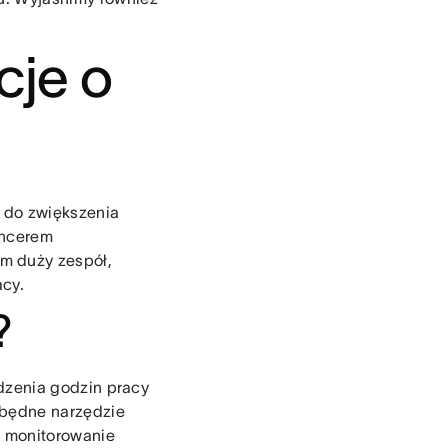
cje o
 do zwiększenia
ancerem
m duży zespół,
acy.
?
dzenia godzin pracy
zbędne narzędzie
ia monitorowanie