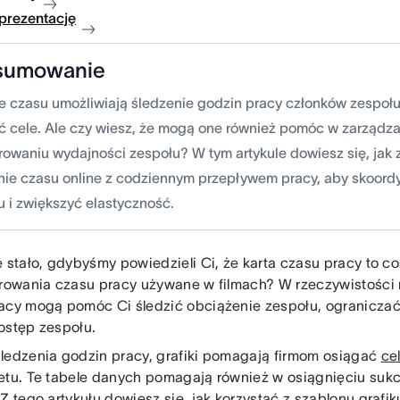
 prezentację
sumowanie
e czasu umożliwiają śledzenie godzin pracy członków zespoł
ć cele. Ale czy wiesz, że mogą one również pomóc w zarządzan
rowaniu wydajności zespołu? W tym artykule dowiesz się, jak
nie czasu online z codziennym przepływem pracy, aby skoord
u i zwiększyć elastyczność.
ę stało, gdybyśmy powiedzieli Ci, że karta czasu pracy to co
trowania czasu pracy używane w filmach? W rzeczywistości
acy mogą pomóc Ci śledzić obciążenie zespołu, ograniczać
ostęp zespołu.
ledzenia godzin pracy, grafiki pomagają firmom osiągać
ce
etu. Te tabele danych pomagają również w osiągnięciu sukc
 Z tego artykułu dowiesz się, jak korzystać z szablonu grafi