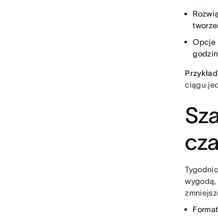
Rozwią
tworze
Opcje 
godzin
Przykład
ciągu je
Sza
cza
Tygodnio
wygodą, 
zmniejsz
Format