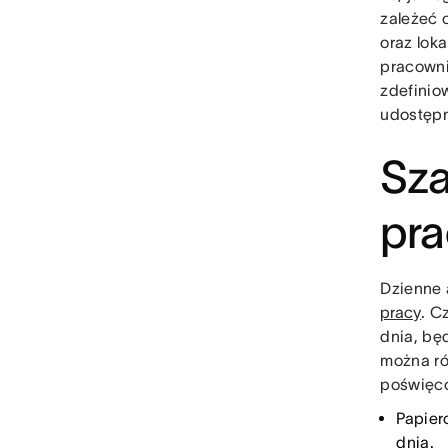
zależeć 
oraz lok
pracowni
zdefinio
udostępn
Sza
pr
Dzienne 
pracy
. C
dnia, bę
można ró
poświęco
Papier
dnia.