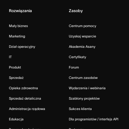
Rozwiązania
Zasoby
Mały biznes
Centrum pomocy
Marketing
Uzyskaj wsparcie
Dział operacyjny
Akademia Asany
IT
Certyfikaty
Produkt
Forum
Sprzedaż
Centrum zasobów
Opieka zdrowotna
Wydarzenia i webinaria
Sprzedaż detaliczna
Szablony projektów
Administracja rządowa
Sukces klienta
Edukacja
Dla programistów / interfejs API