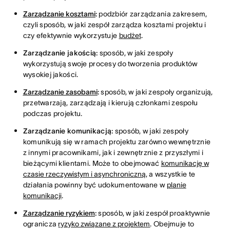
Zarządzanie kosztami
:
podzbiór zarządzania zakresem,
czyli sposób, w jaki zespół zarządza kosztami projektu i
czy efektywnie wykorzystuje
budżet
.
Zarządzanie jakością:
sposób, w jaki zespoły
wykorzystują swoje procesy do tworzenia produktów
wysokiej jakości.
Zarządzanie zasobami
:
sposób, w jaki zespoły organizują,
przetwarzają, zarządzają i kierują członkami zespołu
podczas projektu.
Zarządzanie komunikacją:
sposób, w jaki zespoły
komunikują się w ramach projektu zarówno wewnętrznie
z innymi pracownikami, jak i zewnętrznie z przyszłymi i
bieżącymi klientami. Może to obejmować
komunikację w
czasie rzeczywistym i asynchroniczną
, a wszystkie te
działania powinny być udokumentowane w
planie
komunikacji
.
Zarządzanie ryzykiem
:
sposób, w jaki zespół proaktywnie
ogranicza
ryzyko związane z projektem
. Obejmuje to