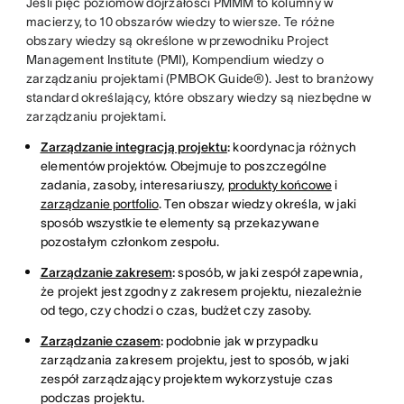
Jeśli pięć poziomów dojrzałości PMMM to kolumny w
macierzy, to 10 obszarów wiedzy to wiersze. Te różne
obszary wiedzy są określone w przewodniku Project
Management Institute (PMI), Kompendium wiedzy o
zarządzaniu projektami (PMBOK Guide®). Jest to branżowy
standard określający, które obszary wiedzy są niezbędne w
zarządzaniu projektami.
Zarządzanie integracją projektu
:
koordynacja różnych
elementów projektów. Obejmuje to poszczególne
zadania, zasoby, interesariuszy,
produkty końcowe
i
zarządzanie portfolio
. Ten obszar wiedzy określa, w jaki
sposób wszystkie te elementy są przekazywane
pozostałym członkom zespołu.
Zarządzanie zakresem
:
sposób, w jaki zespół zapewnia,
że projekt jest zgodny z zakresem projektu, niezależnie
od tego, czy chodzi o czas, budżet czy zasoby.
Zarządzanie czasem
:
podobnie jak w przypadku
zarządzania zakresem projektu, jest to sposób, w jaki
zespół zarządzający projektem wykorzystuje czas
podczas projektu.