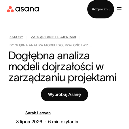
Kontakt ze sprzedażą
Rozpocznij
ZASOBY
ZARZĄDZANIE PROJEKTAMI
|
|
DOGŁĘBNA ANALIZA MODELI DOJRZAŁOŚCI W Z ...
Dogłębna analiza 
modeli dojrzałości w 
zarządzaniu projektami
Wypróbuj Asanę
Sarah Laoyan
3 lipca 2026
6
min czytania