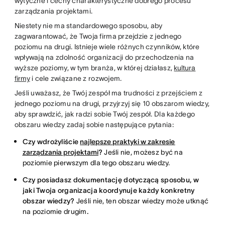
wytyczne i cechy charakterystyczne dobrego procesu
zarządzania projektami.
Niestety nie ma standardowego sposobu, aby
zagwarantować, że Twoja firma przejdzie z jednego
poziomu na drugi. Istnieje wiele różnych czynników, które
wpływają na zdolność organizacji do przechodzenia na
wyższe poziomy, w tym branża, w której działasz,
kultura
firmy
i cele związane z rozwojem.
Jeśli uważasz, że Twój zespół ma trudności z przejściem z
jednego poziomu na drugi, przyjrzyj się 10 obszarom wiedzy,
aby sprawdzić, jak radzi sobie Twój zespół. Dla każdego
obszaru wiedzy zadaj sobie następujące pytania:
Czy wdrożyliście
najlepsze praktyki w zakresie
zarządzania projektami
?
Jeśli nie, możesz być na
poziomie pierwszym dla tego obszaru wiedzy.
Czy posiadasz dokumentację dotyczącą sposobu, w
jaki Twoja organizacja koordynuje każdy konkretny
obszar wiedzy?
Jeśli nie, ten obszar wiedzy może utknąć
na poziomie drugim
.