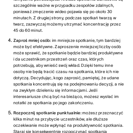
szczególnie ważne w przypadku zespołów zdalnych,
ponieważ zmęczenie wideo pojawia się po około 30
minutach. Z drugiej strony, podczas spotkań twarzą w
twarz, zazwyczaj możemy utrzymać koncentrację przez
45 do 60 minut.
Zaproś mniej osób:
im mniejsze spotkanie, tym bardziej
może być efektywne. Zaproszenie mniejszej liczby osób
może sprawić, że spotkanie będzie bardziej produktywne
i da uczestnikom przestrzeń oraz czas, których
potrzebują, aby wnieść swój wkład. Dzięki temu inne
osoby nie będą tracić czasu na spotkania, które ich nie
dotyczą. Decydując, kogo zaprosić, pamiętaj, że udane
spotkania koncentrują się na podejmowaniu decyzji, a nie
na zwykłym dzieleniu się informacjami. Jeśli
interesariusze chcą być na bieżąco, możesz wysłać im
notatki ze spotkania po jego zakończeniu.
Rozpocznij spotkanie punktualnie:
możesz przeznaczyć
kilka minut na przybycie uczestników, ale dłuższe
oczekiwanie może wpłynąć na produktywność spotkania.
Staraj się konsekwentnie rozpoczynać spotkania