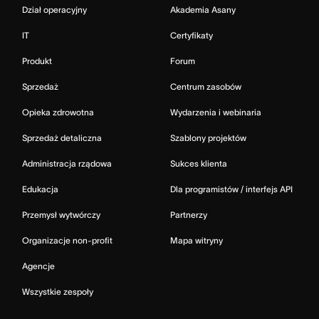
Dział operacyjny
Akademia Asany
IT
Certyfikaty
Produkt
Forum
Sprzedaż
Centrum zasobów
Opieka zdrowotna
Wydarzenia i webinaria
Sprzedaż detaliczna
Szablony projektów
Administracja rządowa
Sukces klienta
Edukacja
Dla programistów / interfejs API
Przemysł wytwórczy
Partnerzy
Organizacje non-profit
Mapa witryny
Agencje
Wszystkie zespoły