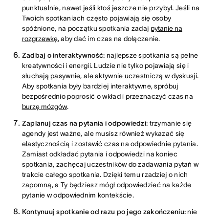
punktualnie, nawet jeśli ktoś jeszcze nie przybył. Jeśli na
Twoich spotkaniach często pojawiają się osoby
spóźnione, na początku spotkania zadaj
pytanie na
rozgrzewkę
, aby dać im czas na dołączenie.
Zadbaj o interaktywność:
najlepsze spotkania są pełne
kreatywności i energii. Ludzie nie tylko pojawiają się i
słuchają pasywnie, ale aktywnie uczestniczą w dyskusji.
Aby spotkania były bardziej interaktywne, spróbuj
bezpośrednio poprosić o wkład i przeznaczyć czas na
burzę mózgów
.
Zaplanuj czas na pytania i odpowiedzi:
trzymanie się
agendy jest ważne, ale musisz również wykazać się
elastycznością i zostawić czas na odpowiednie pytania.
Zamiast odkładać pytania i odpowiedzi na koniec
spotkania, zachęcaj uczestników do zadawania pytań w
trakcie całego spotkania. Dzięki temu rzadziej o nich
zapomną, a Ty będziesz mógł odpowiedzieć na każde
pytanie w odpowiednim kontekście.
Kontynuuj spotkanie od razu po jego zakończeniu:
nie