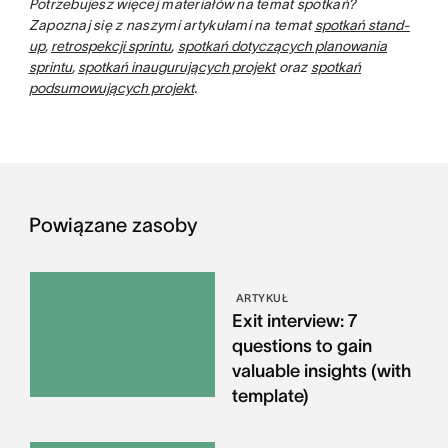
Potrzebujesz więcej materiałów na temat spotkań?
Zapoznaj się z naszymi artykułami na temat
spotkań stand-
up
,
retrospekcji sprintu
,
spotkań dotyczących planowania
sprintu
,
spotkań inaugurujących projekt
oraz
spotkań
podsumowujących projekt
.
Powiązane zasoby
ARTYKUŁ
Exit interview: 7
questions to gain
valuable insights (with
template)