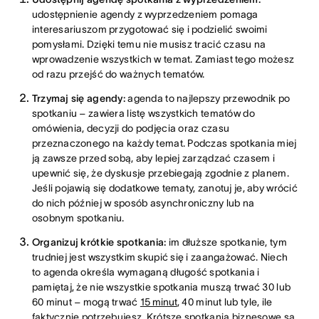
udostępnienie agendy z wyprzedzeniem pomaga
interesariuszom przygotować się i podzielić swoimi
pomysłami. Dzięki temu nie musisz tracić czasu na
wprowadzenie wszystkich w temat. Zamiast tego możesz
od razu przejść do ważnych tematów.
Trzymaj się agendy:
agenda to najlepszy przewodnik po
spotkaniu – zawiera listę wszystkich tematów do
omówienia, decyzji do podjęcia oraz czasu
przeznaczonego na każdy temat. Podczas spotkania miej
ją zawsze przed sobą, aby lepiej zarządzać czasem i
upewnić się, że dyskusje przebiegają zgodnie z planem.
Jeśli pojawią się dodatkowe tematy, zanotuj je, aby wrócić
do nich później w sposób asynchroniczny lub na
osobnym spotkaniu.
Organizuj krótkie spotkania:
im dłuższe spotkanie, tym
trudniej jest wszystkim skupić się i zaangażować. Niech
to agenda określa wymaganą długość spotkania i
pamiętaj, że nie wszystkie spotkania muszą trwać 30 lub
60 minut – mogą trwać
15 minut
, 40 minut lub tyle, ile
faktycznie potrzebujesz. Krótsze spotkania biznesowe są