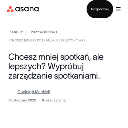
Kontakt ze sprzedażą
Rozpocznij
ZASOBY
PRZYWÓDZTWO
|
|
CHCESZ MNIEJ SPOTKAŃ, ALE LEPSZYCH? WYP ...
Chcesz mniej spotkań, ale
lepszych? Wypróbuj
zarządzanie spotkaniami.
Caeleigh MacNeil
30 stycznia 2026
8
min czytania