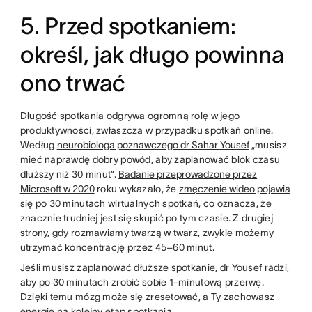
5. Przed spotkaniem:
określ, jak długo powinna
ono trwać
Długość spotkania odgrywa ogromną rolę w jego
produktywności, zwłaszcza w przypadku spotkań online.
Według
neurobiologa poznawczego dr Sahar Yousef
„musisz
mieć naprawdę dobry powód, aby zaplanować blok czasu
dłuższy niż 30 minut”.
Badanie przeprowadzone przez
Microsoft w 2020
roku wykazało, że
zmęczenie wideo pojawia
się po 30 minutach wirtualnych spotkań, co oznacza, że
znacznie trudniej jest się skupić po tym czasie. Z drugiej
strony, gdy rozmawiamy twarzą w twarz, zwykle możemy
utrzymać koncentrację przez 45–60 minut.
Jeśli musisz zaplanować dłuższe spotkanie, dr Yousef radzi,
aby po 30 minutach zrobić sobie 1-minutową przerwę.
Dzięki temu mózg może się zresetować, a Ty zachowasz
energię na kolejny etap spotkania.