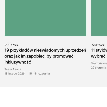
ARTYKUŁ
ARTYKUŁ
19 przykładów nieświadomych uprzedzeń
11 styl
oraz jak im zapobiec, by promować
wybrać s
inkluzywność
Team Asan
29 sierpnia
Team Asana
18 lutego 2026
•
15
min czytania