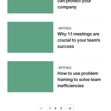
can protect your
company
ARTYKUŁ
Why 1:1 meetings are
crucial to your team’s
success
ARTYKUŁ
How to use problem
framing to solve team
inefficiencies
1
2
3