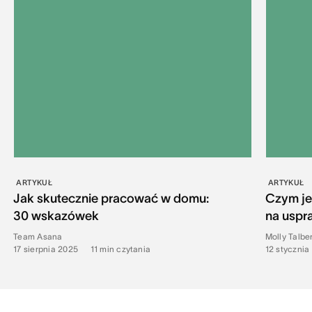
ARTYKUŁ
ARTYKUŁ
Jak skutecznie pracować w domu:
Czym je
30 wskazówek
na uspr
Team Asana
Molly Talbe
17 sierpnia 2025
•
11
min czytania
12 stycznia