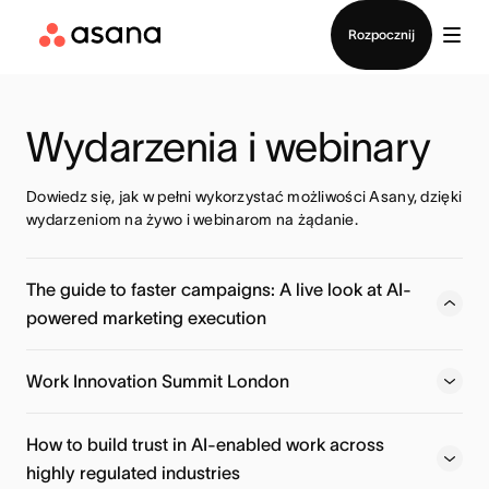
Kontakt ze sprzedażą
Rozpocznij
Wydarzenia i webinary
Dowiedz się, jak w pełni wykorzystać możliwości Asany, dzięki 
wydarzeniom na żywo i webinarom na żądanie.
The guide to faster campaigns: A live look at AI-
powered marketing execution
Learn how Action Rocket moves beyond basic AI prompts
to deploy specialized AI Teammates that handle localized
Work Innovation Summit London
planning, launch readiness, and post-campaign insights —
automatically.
How to build trust in AI-enabled work across
highly regulated industries