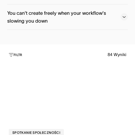
Register now
Watch now
You can't create freely when your workflow's
slowing you down
Watch now
84
Wyniki
Watch now
FILTR
SPOTKANIE SPOŁECZNOŚCI