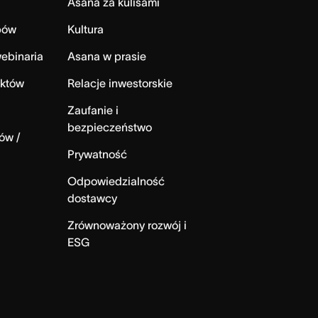
Asana za kulisami
bów
Kultura
ebinaria
Asana w prasie
ektów
Relacje inwestorskie
Zaufanie i
bezpieczeństwo
ów /
Prywatność
Odpowiedzialność
dostawcy
Zrównoważony rozwój i
ESG