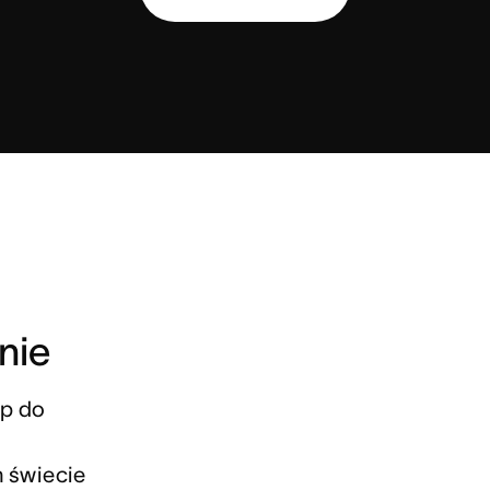
nie
p do 
 świecie 