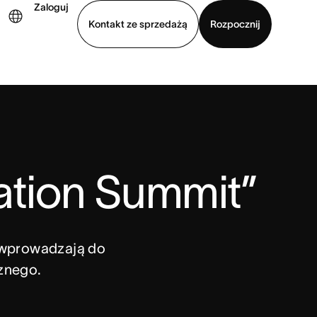
Zaloguj
Kontakt ze sprzedażą
Rozpocznij
Wyświetl prezentację
Pobierz aplikację
ation Summit”
e wprowadzają do
znego.