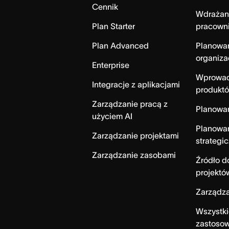
Cennik
Wdrażan
Plan Starter
pracown
Plan Advanced
Planowa
organiza
Enterprise
Wprowad
Integracje z aplikacjami
produktó
Zarządzanie pracą z
Planowa
użyciem AI
Planowa
Zarządzanie projektami
strategi
Zarządzanie zasobami
Źródło 
projektó
Zarządza
Wszystki
zastoso