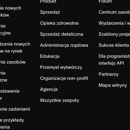
Produkt
Forum
ie nowych
Sprzedaż
Centrum zaso
ików
Opieka zdrowotna
Wydarzenia i w
nie
cyjne
Sprzedaż detaliczna
Szablony proj
zanie nowych
Administracja rządowa
Sukces klienta
w na rynek
Edukacja
Dla programist
nie zasobów
interfejs API
Przemysł wytwórczy
nie
Partnerzy
Organizacje non-profit
czne
Mapa witryny
Agencje
dodawania
w
Wszystkie zespoły
nie zadaniami
e przykłady
wania