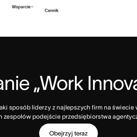
Wsparcie
Cennik
Kontakt ze sprzedażą
anie „Work Innov
jaki sposób liderzy z najlepszych firm na świeci
h zespołów podejście przedsiębiorstwa agentyc
Obejrzyj teraz