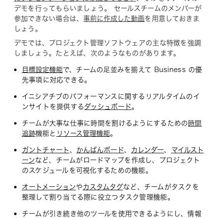
デモを行ってもらいましょう。 セールスチームのメンバーが
参加できない場合は、
事前に作成した動画
を用意しておきま
しょう。
デモでは、プロジェクト管理ソフトウェアの主な特徴を強調
しましょう。たとえば、次のようなものがあります。
目標設定機能
で、チームの足並みを揃えて Business の優
先事項に対応できる。
イニシアチブのパフォーマンスに関するリアルタイムのイ
ンサイトを提供する
ダッシュボード
。
チームが大事な仕事に時間を割けるようにするための
時間
追跡
機能と
リソース管理機能
。
ガントチャート
、
かんばんボード
、
カレンダー
、
マイルスト
ーン
など、チームがロードマップを作成し、プロジェクト
のスケジュールを可視化するための機能。
オートメーション
や
カスタムタグ
など、チームがタスクを
整理して割り当てる際に役立つタスク管理機能。
チームが引き続き他のツールを使用できるようにし、情報