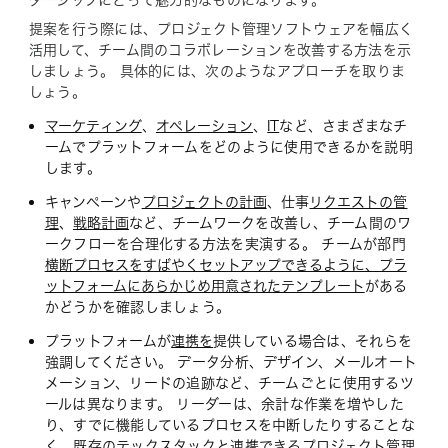
ダーシップにとって魅力的なものになります。
提案を行う際には、プロジェクト管理ソフトウェアを幅広く
活用して、チーム間のコラボレーションを改善する方法を示
しましょう。 具体的には、次のようなアプローチを取りま
しょう。
マーケティング
、
オペレーション
、
IT
など、さまざまなチ
ームでプラットフォームをどのように使用できるかを説明
します。
キャンペーンや
プロジェクトの計画
、仕事
リクエストの管
理
、
戦略計画
など、チームワークを改善し、チーム間のワ
ークフローを合理化する方法を実演する。 チームが部門
横断プロセスをすばやくセットアップできるように、プラ
ットフォームにあらかじめ用意されたテンプレート
がある
かどうかを確認しましょう。
プラットフォームが
連携を
提供している場合は、それらを
強調してください。 データ分析、デザイン、メールオート
メーション、リードの追跡など、チームごとに使用するツ
ールは異なります。 リーダーは、余計な作業を増やした
り、すでに機能しているプロセスを中断したりすることな
く、既存のテックスタックと連携できるプロジェクト管理