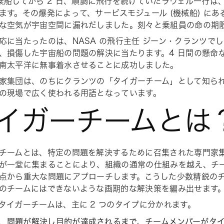
乗船してから 2 日、順調に飛行を続けていたラヴェル一行は
ます。その爆発によって、サービスモジュール (機械船) に
な空気が宇宙空間に漏れだしました。刻々と乗組員の命の期
応に当たったのは、NASA の飛行主任 ジーン・クランツで
、損傷した宇宙船の問題の解決に当たります。4 日間の懸命
南太平洋に無事着水させることに成功しました。
家集団は、のちにクランツの「タイガーチーム」として知ら
の現場で広く使われる用語となっています。
イガーチームとは
チームとは、特定の問題を解決するために召集された専門家
が一堂に集まることにより、組織の通常の仕組みを越え、チ
点から重大な問題にアプローチします。こうした少数精鋭の
のチームにはできないような画期的な解決策を編み出せます
タイガーチームは、主に 2 つのタイプに分かれます。
、問題が解決し目的が達成されるまで、チームメンバーがタ