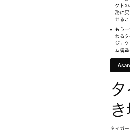
クトの
務に戻
せるこ
もう一
わるタ
ジェク
ム構造
As
タ
き
タイガー