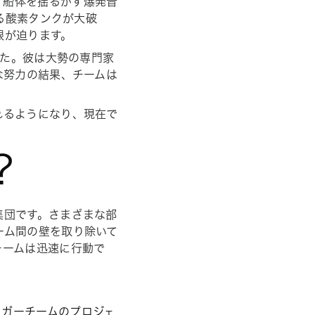
、船体を揺るがす爆発音
ある酸素タンクが大破
限が迫ります。
した。彼は大勢の専門家
な努力の結果、チームは
れるようになり、現在で
？
集団です。さまざまな部
ーム間の壁を取り除いて
チームは迅速に行動で
。
イガーチームのプロジェ