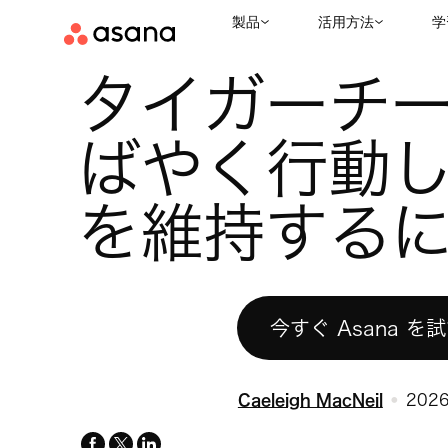
製品
活用方法
学
お役立ちリソース
プロジェクト管理
タイガーチーム: すば
|
|
タイガーチー
ばやく行動
を維持する
今すぐ Asana を
Caeleigh MacNeil
202
facebook
x-
linkedin