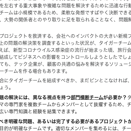
を左右する重大事象や複雑な問題を解決するために迅速な行
チームは小規模であるため、柔軟な発想ですばやく決断でき
、大勢の関係者とのやり取りに足を取られることなく、問題
プロジェクトを救済する、会社へのインパクトの大きい新規
上の問題の解決策を調査するといった状況が、タイガーチー
えば、新型コロナウイルス感染症の流行が始まった頃、旅行
結成してビジネスへの影響をコントロールしようとしたでし
ても、テック企業が、顧客の共通の悩みを解決するソリュー
ーチームを作る場合もあります。
合にタイガーチームを結成すべきか、まだピンとこなければ
ょう。
題の解決には、異なる視点を持つ
部門横断チーム
が必要か？
マの専門家を複数チームからメンバーとして抜擢するため、
広い専門知識と経験を結集できます。
べき明確な問題、あるいは完了する必要があるプロジェクト
目的が明確なチームです。適切なメンバーを集めるには、チ