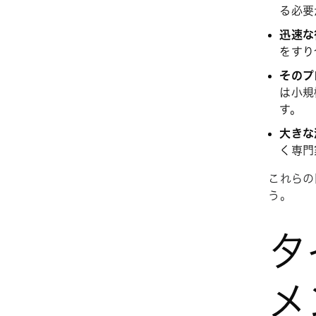
る必要
迅速な
をすり
そのプ
は小規
す。
大きな
く専門
これらの
う。
タ
メ