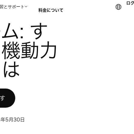
ロ
習とサポート
料金について
やく行動し機動力を維持するには
ム: す
セールスチームに問い合
し機動力
には
試す
6年5月30日