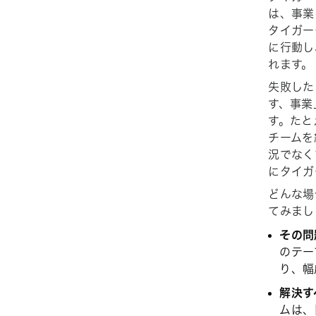
は、事業
タイガー
に行動し
れます。
失敗した
す、事業
す。たと
チームを
況でなく
にタイガ
どんな場
てみまし
その問
のテー
り、幅
解決す
ムは、