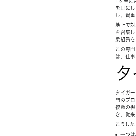
13 号
に
を耳にし
し、貴重
地上で対
を召集し
乗組員を
この専門
は、仕事
タ
タイガー
門のプロ
複数の視
き、従来
こうした
一つは