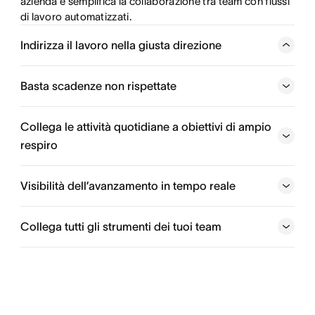
azienda e semplifica la collaborazione tra team con flussi 
di lavoro automatizzati.
Indirizza il lavoro nella giusta direzione
Riprendi il controllo sul tuo lavoro automatizzando i
processi inefficienti e coordinando senza problemi le
Basta scadenze non rispettate
attività tra i team.
Collega le attività quotidiane a obiettivi di ampio
Crea flussi di lavoro migliori
respiro
Ottieni una visione d’insieme
Visibilità dell’avanzamento in tempo reale
Collega tutti gli strumenti dei tuoi team
Dai potere alla tua organizzazione
Ottieni approfondimenti utilizzabili