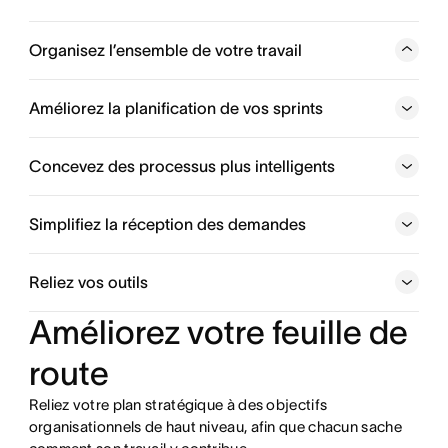
Organisez l’ensemble de votre travail
Enregistrez et suivez les bugs, surveillez les déploiements
importants et créez de meilleurs produits grâce à une
Améliorez la planification de vos sprints
plateforme centralisée.
Concevez des processus plus intelligents
Gardez un œil sur vos initiatives
Simplifiez la réception des demandes
Visualiser la progression de votre travail
Reliez vos outils
Relier l’ensemble du travail
Améliorez votre feuille de
Gérer les nouvelles demandes de travail
route
Reliez votre plan stratégique à des objectifs
Travailler ensemble, aux côtés de vos collaborateurs
organisationnels de haut niveau, afin que chacun sache