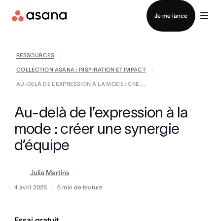
Contacter le service commercial
Je me lance
RESSOURCES
|
COLLECTION ASANA : INSPIRATION ET IMPACT
|
AU-DELÀ DE L’EXPRESSION À LA MODE : CRÉ ...
Au-delà de l’expression à la
mode : créer une synergie
d’équipe
Julia Martins
4 avril 2026
6
min de lecture
Essai gratuit