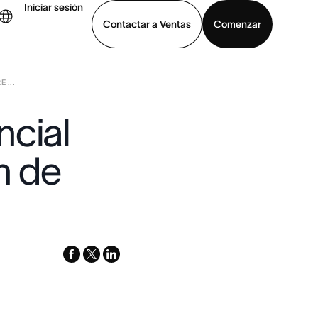
Iniciar sesión
Contactar a Ventas
Comenzar
 ...
er demo
Descargar la aplicación
ncial
n de
facebook
x-
linkedin
twitter