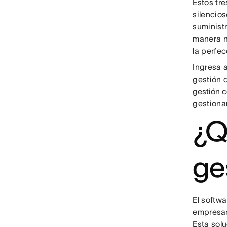
Estos tre
silencio
suministr
manera n
la perfe
Ingresa 
gestión d
gestión c
gestiona
¿Q
ge
El softwa
empresas
Esta sol