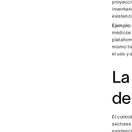
proyecci
inventar
existenc
Ejemplo:
médicos 
platafor
mismo ti
el uso y
La
de
El contro
sectores
existenci