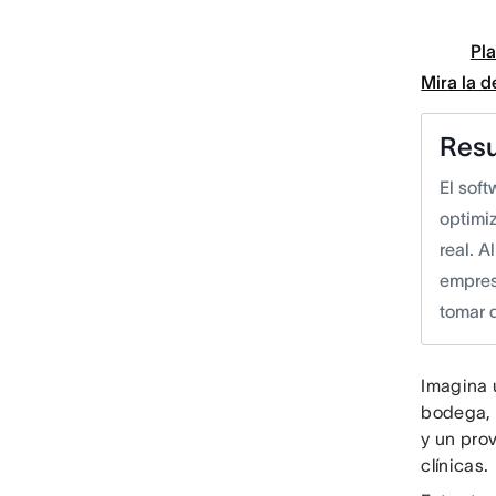
Pla
Mira la 
Res
El soft
optimi
real. A
empresa
tomar 
Imagina 
bodega, 
y un pro
clínicas.