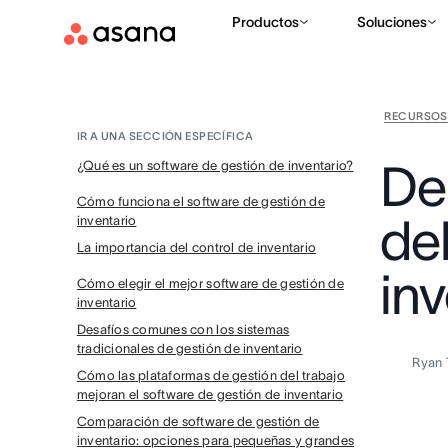
Productos
Soluciones
RECURSOS
IR A UNA SECCIÓN ESPECÍFICA
De
¿Qué es un software de gestión de inventario?
Cómo funciona el software de gestión de
de
inventario
La importancia del control de inventario
inv
Cómo elegir el mejor software de gestión de
inventario
Desafíos comunes con los sistemas
tradicionales de gestión de inventario
Ryan 
Cómo las plataformas de gestión del trabajo
mejoran el software de gestión de inventario
Comparación de software de gestión de
inventario: opciones para pequeñas y grandes