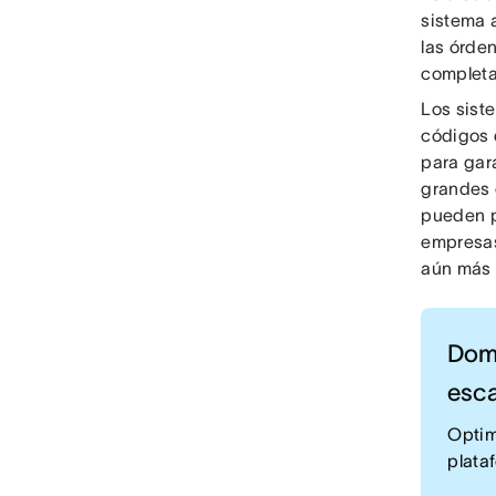
sistema 
las órde
completa
Los sist
códigos 
para gar
grandes 
pueden p
empresas
aún más 
Domi
esca
Optim
plata