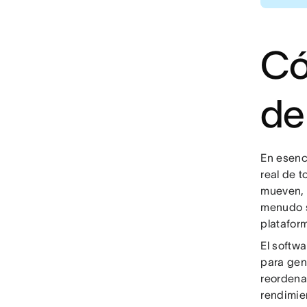
Có
de
En esenc
real de 
mueven, 
menudo s
platafor
El softwa
para gen
reordena
rendimie