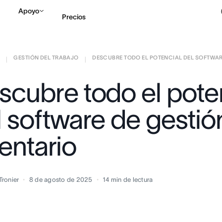
Apoyo
Precios
GESTIÓN DEL TRABAJO
DESCUBRE TODO EL POTENCIAL DEL SOFTWARE
Contactar a Ventas
V
|
|
scubre todo el pote
l software de gestió
entario
Tronier
8 de agosto de 2025
14
min de lectura