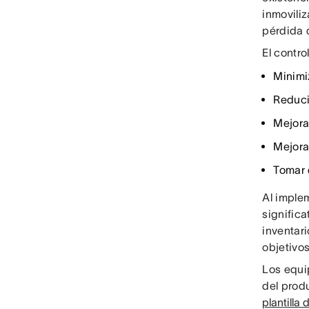
inmovili
pérdida 
El contr
Minimi
Reduci
Mejora
Mejorar
Tomar 
Al imple
significa
inventari
objetivos
Los equi
del prod
plantilla 