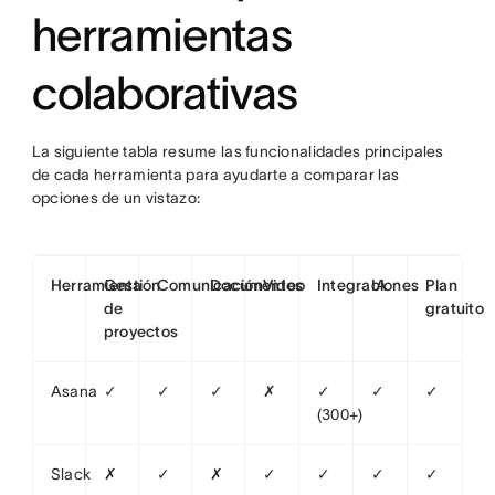
herramientas
colaborativas
La siguiente tabla resume las funcionalidades principales
de cada herramienta para ayudarte a comparar las
opciones de un vistazo:
Herramienta
Gestión
Comunicación
Documentos
Video
Integraciones
IA
Plan
de
gratuito
proyectos
Asana
✓
✓
✓
✗
✓
✓
✓
(300+)
Slack
✗
✓
✗
✓
✓
✓
✓