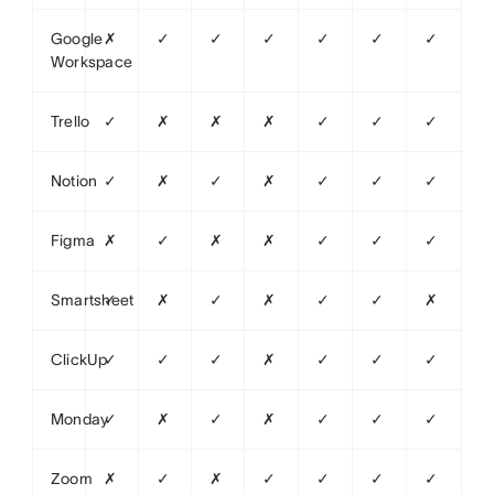
Google
✗
✓
✓
✓
✓
✓
✓
Workspace
Trello
✓
✗
✗
✗
✓
✓
✓
Notion
✓
✗
✓
✗
✓
✓
✓
Figma
✗
✓
✗
✗
✓
✓
✓
Smartsheet
✓
✗
✓
✗
✓
✓
✗
ClickUp
✓
✓
✓
✗
✓
✓
✓
Monday
✓
✗
✓
✗
✓
✓
✓
Zoom
✗
✓
✗
✓
✓
✓
✓