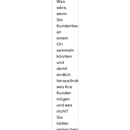
Was
wäre,
wenn
Sie
Kundenfeedback
an
einem
Ort
sammeln
könnten
und
damit
endlich
herausfinden,
was Ihre
Kunden
mögen
und was
nicht?
Sie
hätten
wahrscheinlich