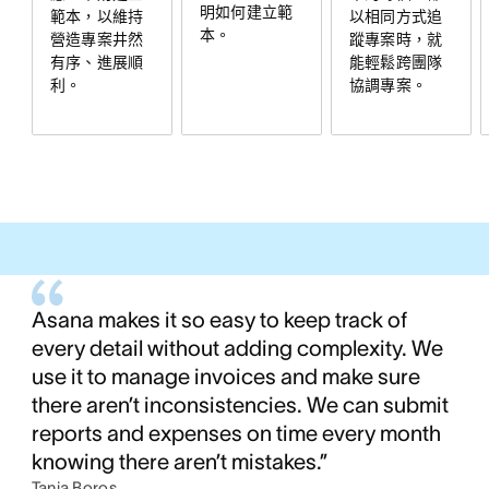
明如何建立範
以相同方式追
範本，以維持
本。
蹤專案時，就
營造專案井然
能輕鬆跨團隊
有序、進展順
協調專案。
利。
Asana makes it so easy to keep track of
every detail without adding complexity. We
use it to manage invoices and make sure
there aren’t inconsistencies. We can submit
reports and expenses on time every month
knowing there aren’t mistakes.”
Tania Boros