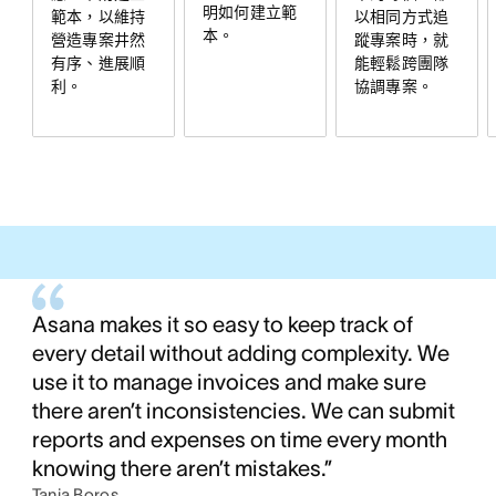
明如何建立範
以相同方式追
範本，以維持
本。
蹤專案時，就
營造專案井然
能輕鬆跨團隊
有序、進展順
協調專案。
利。
Asana makes it so easy to keep track of
every detail without adding complexity. We
use it to manage invoices and make sure
there aren’t inconsistencies. We can submit
reports and expenses on time every month
knowing there aren’t mistakes.”
Tania Boros