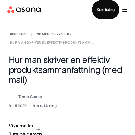
Kontakta försäljning
Kom igång
RESURSER
PROJEKTPLANERING
|
|
HUR MAN SKRIVER EN EFFEKTIV PRODUKTSAMM ...
Hur man skriver en effektiv
produktsammanfattning (med
mall)
Team Asana
6 juli 2026
6
min. läsning
Visa mallar
Titta på demon