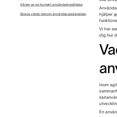
Vikten av en korrekt användarberättelse
Användar
hjälper
a
Skapa värde genom användarupplevelsen
funktion
Vi har sa
dig hur 
Va
an
Inom agi
sammanfat
slutanvän
utveckli
En använ