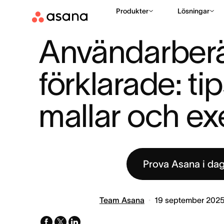
Produkter
Lösningar
RESURSER
PROJEKTHANTERING
ANVÄNDARBERÄTTELSER 
|
|
Användarberät
förklarade: tips
mallar och e
Prova Asana i da
Team Asana
19 september 202
facebook
x-
linkedin