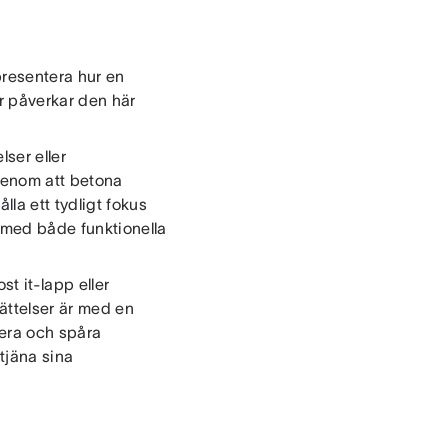
epresentera hur en
r påverkar den här
ser eller
Genom att betona
la ett tydligt fokus
 med både funktionella
t it-lapp eller
ättelser är med en
igera och spåra
 tjäna sina