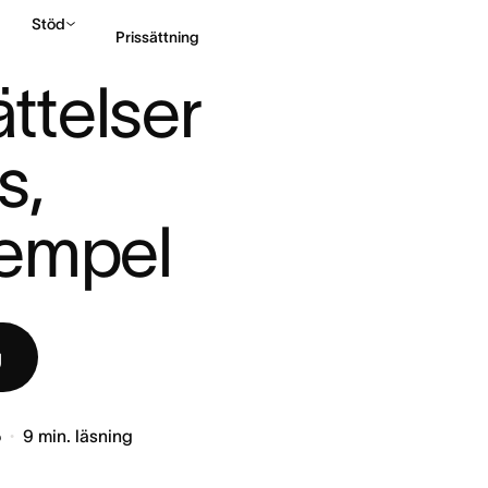
Stöd
Prissättning
FÖRKLARADE: TIPS, M ...
telser 
Kontakta försäljning
, 
xempel
g
5
9
min. läsning