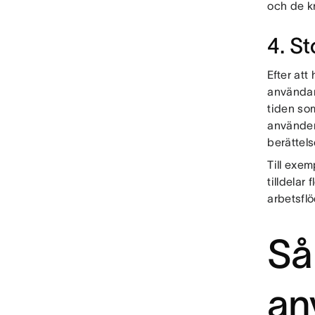
och de kr
4. St
Efter att
användarb
tiden som
använder
berättelse
Till exem
tilldelar
arbetsfl
Så
an