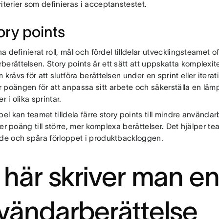
iterier som definieras i acceptanstestet.
ory points
 ha definierat roll, mål och fördel tilldelar utvecklingsteamet oft
erättelsen. Story points är ett sätt att uppskatta komplexit
 krävs för att slutföra berättelsen under en sprint eller itera
 poängen för att anpassa sitt arbete och säkerställa en lämp
r i olika sprintar.
pel kan teamet tilldela färre story points till mindre använd
 fler poäng till större, mer komplexa berättelser. Det hjälper te
öde och spåra förloppet i produktbackloggen.
 här skriver man en
vändarberättelse