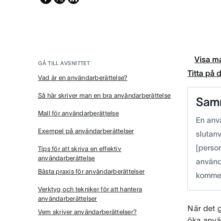
twitter
Visa ma
GÅ TILL AVSNITTET
Titta på
Vad är en användarberättelse?
Så här skriver man en bra användarberättelse
Sam
Mall för användarberättelse
En anvä
Exempel på användarberättelser
slutan
[person
Tips för att skriva en effektiv
användarberättelse
använda
Bästa praxis för användarberättelser
kommer
Verktyg och tekniker för att hantera
användarberättelser
När det g
Vem skriver användarberättelser?
öka anvä