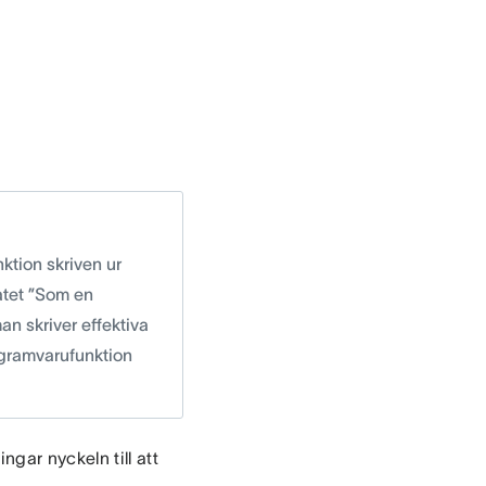
ktion skriven ur
atet ”Som en
man skriver effektiva
rogramvarufunktion
gar nyckeln till att