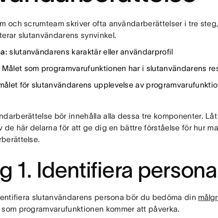
m och scrumteam skriver ofta användarberättelser i tre steg,
terar slutanvändarens synvinkel.
na:
slutanvändarens karaktär eller användarprofil
:
Målet som programvarufunktionen har i slutanvändarens re
målet för slutanvändarens upplevelse av programvarufunkti
darberättelse bör innehålla alla dessa tre komponenter. Låt 
 de här delarna för att ge dig en bättre förståelse för hur ma
berättelse.
g 1. Identifiera person
identifiera slutanvändarens persona bör du bedöma din
målg
 som programvarufunktionen kommer att påverka.