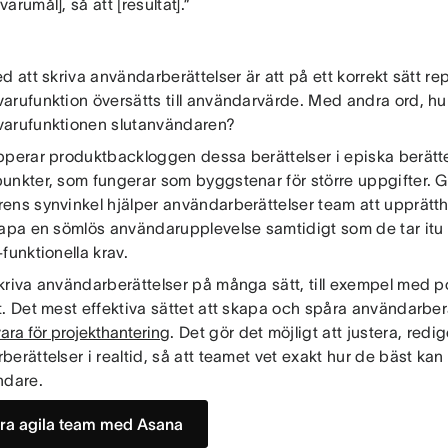
arumål], så att [resultat].”
d att skriva användarberättelser är att på ett korrekt sätt r
arufunktion översätts till användarvärde. Med andra ord, hu
arufunktionen slutanvändaren?
pperar produktbackloggen dessa berättelser i episka berättel
unkter, som fungerar som byggstenar för större uppgifter. 
ns synvinkel hjälper användarberättelser team att upprätthål
kapa en sömlös användarupplevelse samtidigt som de tar itu
funktionella krav.
riva användarberättelser på många sätt, till exempel med pos
t. Det mest effektiva sättet att skapa och spåra användarber
ra för projekthantering
. Det gör det möjligt att justera, red
erättelser i realtid, så att teamet vet exakt hur de bäst kan
ndare.
ra agila team med Asana