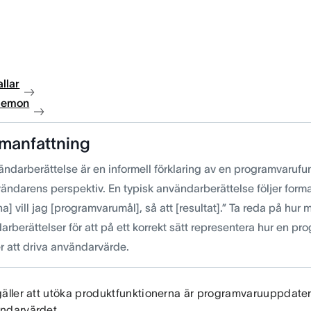
llar
 demon
manfattning
ndarberättelse är en informell förklaring av en programvarufun
vändarens perspektiv. En typisk användarberättelse följer form
a] vill jag [programvarumål], så att [resultat].” Ta reda på hur 
rberättelser för att på ett korrekt sätt representera hur en p
 att driva användarvärde.
äller att utöka produktfunktionerna är programvaruuppdaterin
ndarvärdet.