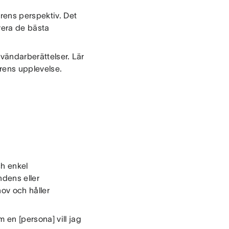
rens perspektiv. Det
rera de bästa
nvändarberättelser. Lär
rens upplevelse.
ch enkel
ndens eller
hov och håller
en [persona] vill jag