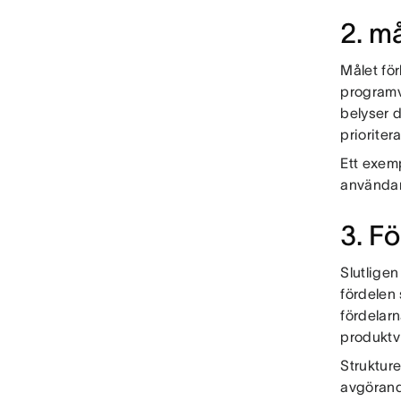
2. m
Målet fö
programv
belyser 
prioriter
Ett exemp
användar
3. F
Slutligen
fördelen
fördelarn
produktv
Strukture
avgörand