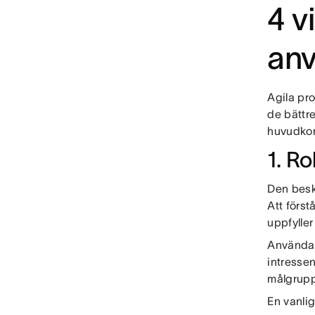
4 v
anv
Agila pro
de bättr
huvudko
1. Rol
Den besk
Att först
uppfylle
Användar
intressen
målgrupp
En vanlig