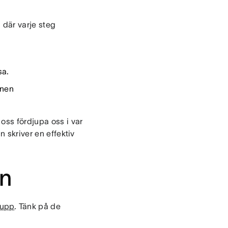
 där varje steg
sa.
onen
oss fördjupa oss i var
n skriver en effektiv
an
rupp
. Tänk på de