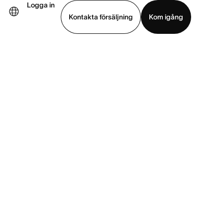
Logga in
Kontakta försäljning
Kom igång
Visa demo
Ladda ned app