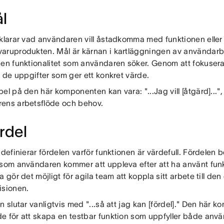
ål
rklarar vad användaren vill åstadkomma med funktionen eller
aruprodukten. Mål är kärnan i kartläggningen av användarb
den funktionalitet som användaren söker. Genom att fokuser
a de uppgifter som ger ett konkret värde.
el på den här komponenten kan vara: "...Jag vill [åtgärd]...", 
ens arbetsflöde och behov.
ördel
 definierar fördelen varför funktionen är värdefull. Fördelen be
 som användaren kommer att uppleva efter att ha använt funk
a gör det möjligt för agila team att koppla sitt arbete till de
isionen.
n slutar vanligtvis med "...så att jag kan [fördel]." Den här 
e för att skapa en testbar funktion som uppfyller både anv