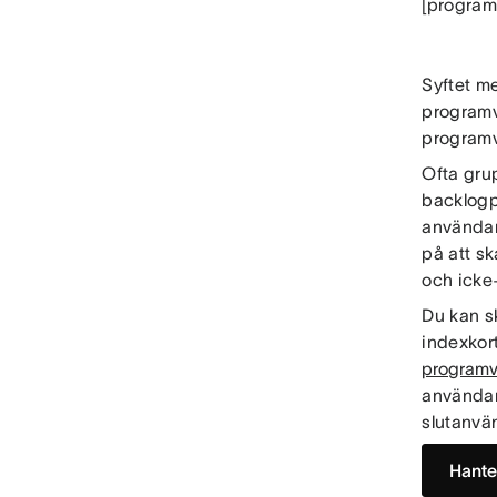
[programv
Syftet me
programv
programv
Ofta gru
backlogp
användare
på att s
och icke-
Du kan sk
indexkor
programva
användarb
slutanvä
Hante