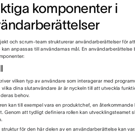
iktiga komponenter i
ändarberättelser
jekt och scrum-team strukturerar användarberättelser för att
e kan anpassas till användarnas mål. En användarberättelse b
mponenter:
l
river vilken typ av användare som interagerar med programva
å vilka dina slutanvändare är är nyckeln till att utveckla funkt
r deras behov.
en kan till exempel vara en produktchef, en återkommande k
t. Genom att tydligt definiera rollen kan utvecklingsteamet s
.
 struktur för den här delen av en användarberättelse kan vara