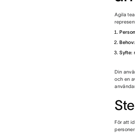
Agila tea
represen
Perso
Behov
Syfte:
Din använ
och en av
användar
Ste
För att 
personer