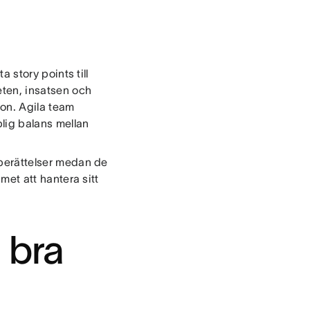
a story points till
eten, insatsen och
tion. Agila team
lig balans mellan
arberättelser medan de
amet att hantera sitt
 bra