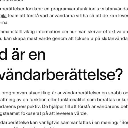
berättelser förklarar en programvarufunktion ur slutanvända
gila
team att förstå vad användarna vill ha så att de kan leve
erna.
mmanställt viktig information om hur man skriver effektiva a
du kan skapa mest värde genom att fokusera på slutanvända
d är en
vändarberättelse?
l programvaruutveckling är användarberättelser en snabb o
tning av en funktion eller funktionalitet som berättas ur ku
darens perspektiv. De hjälper till att förstå användarens be
ngsteamet fokuserat på att leverera värde.
darberättelse kan vanligtvis sammanfattas i en mening: ”Som 