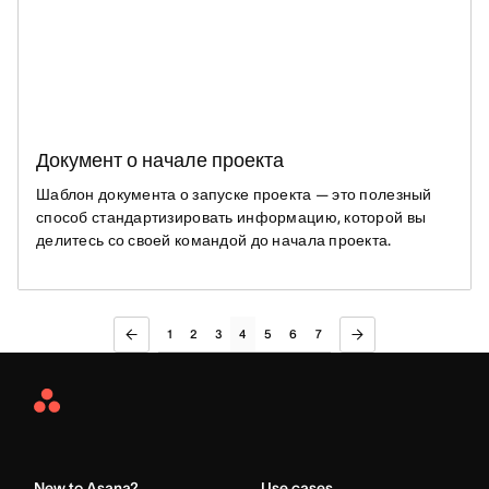
Документ о начале проекта
Шаблон документа о запуске проекта — это полезный
способ стандартизировать информацию, которой вы
делитесь со своей командой до начала проекта.
1
2
3
4
5
6
7
Asana
Home
New to Asana?
Use cases