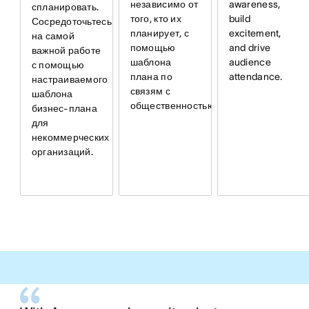
независимо от
awareness,
спланировать.
того, кто их
build
Сосредоточьтесь
планирует, с
excitement,
на самой
помощью
and drive
важной работе
шаблона
audience
с помощью
плана по
attendance.
настраиваемого
связям с
шаблона
общественностью.
бизнес-плана
для
некоммерческих
организаций.