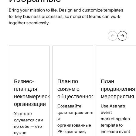
Bring your mission to life. Design and customize templates
for key business processes, so nonprofit teams can work
together seamlessly.
План по
Бизнес-
План
связям с
план для
продвижения
общественностью
некоммерческой
мероприятия
организации
Создавайте
Use Asana’s
целенаправленные
event
Успех не
и
marketing plan
случается сам
организованные
template to
по себе — его
PR-кампании,
increase event
нужно