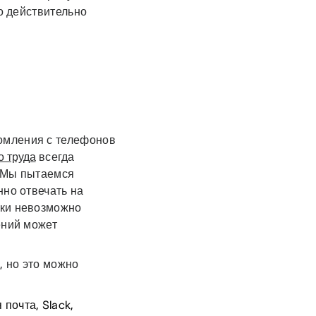
то действительно
омления с телефонов
о труда
всегда
. Мы пытаемся
нно отвечать на
ски невозможно
ений может
, но это можно
почта, Slack,