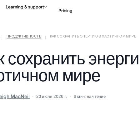
Learning & support
Pricing
ПРОДУКТИВНОСТЬ
КАК СОХРАНИТЬ ЭНЕРГИЮ В ХАОТИЧНОМ МИРЕ
Contact sales
View 
|
|
к сохранить энерги
отичном мире
eigh MacNeil
23 июля 2026 г.
6
мин. на чтение