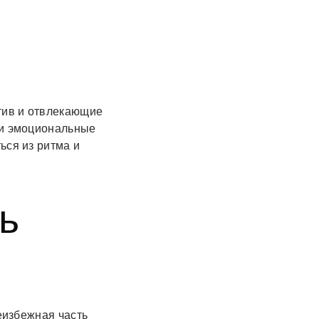
атив и отвлекающие
 и эмоциональные
ься из ритма и
ь
еизбежная часть