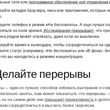
льные сети или
программное обеспечение для управления 
айте вкладки браузера, окна или приложения, которые н
ы.
едите телефон в режим «Не беспокоить».
А еще лучше по
рячьте из поля зрения.
Исследования показывают
, что пр
на рядом может отвлекать, даже если он выключен.
кируйте время в календаре
, чтобы сосредоточиться на од
вите статус (например, «Не беспокоить» или «В фокус-бло
 что вы находитесь в режиме концентрации.
 Делайте перерывы
ы — один из лучших способов избежать выгорание и сохр
вительно заняты, вам может показаться, что перерывы —
, но на самом деле они
повышают продуктивность
в долго
 вам сосредоточиться и мыслить более творчески.