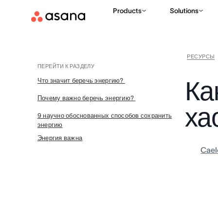
Products
Solutions
РЕСУРСЫ
ПЕРЕЙТИ К РАЗДЕЛУ
Ка
Что значит беречь энергию?
Почему важно беречь энергию?
ха
9 научно обоснованных способов сохранить
энергию
Энергия важна
Cael