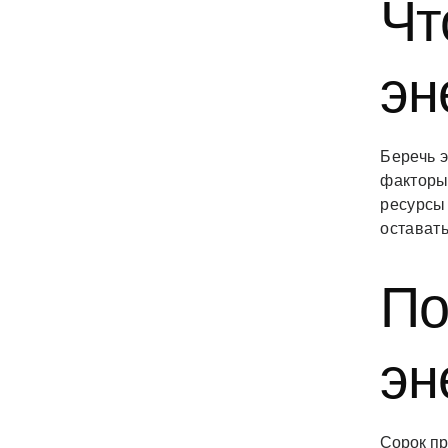
Чт
эн
Беречь 
факторы
ресурсы 
остават
По
эн
Сорок п