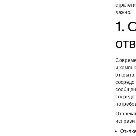
стратеги
важно.
1. 
от
Совреме
и компью
открыта
сосредот
сообщен
сосредот
потребо
Отвлека
исправит
Отклю