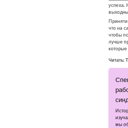
успеха. 
выходны
Принятие
что на с
чтобы п
лучше пр
которые 
Читать: 
Спе
раб
син
Исто
изуча
мы об