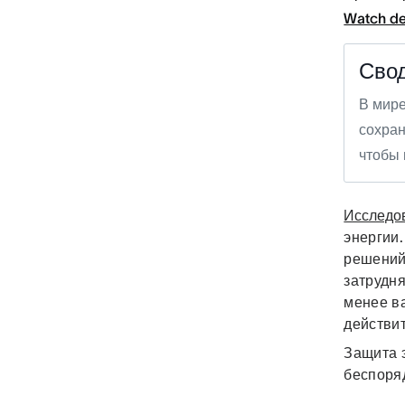
Watch d
Сво
В мире
сохран
чтобы 
Исследо
энергии.
решений
затрудня
менее ва
действи
Защита 
беспоря