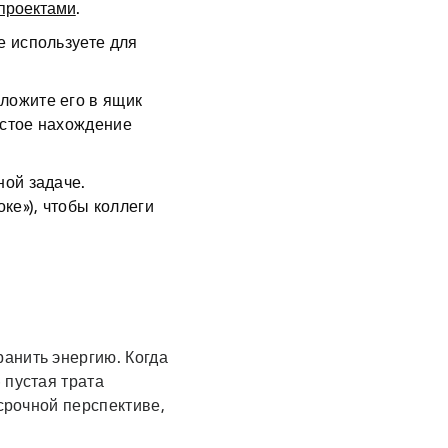
проектами
.
е используете
для
ложите его в ящик
остое нахождение
ной задаче.
ке»), чтобы коллеги
анить энергию. Когда
 пустая трата
срочной перспективе,