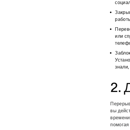
социа
Закрыв
работ
Перев
или сп
телефо
Забло
Устано
знали,
2.
Перерыв
вы дейст
времени
помогая