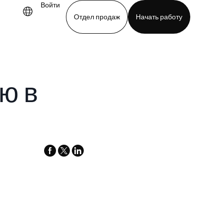
Войти
Отдел продаж
Начать работу
demo
Download app
ю в
facebook
x-
linkedin
twitter