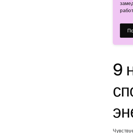
замед
работ
По
9 
сп
эн
Чувству