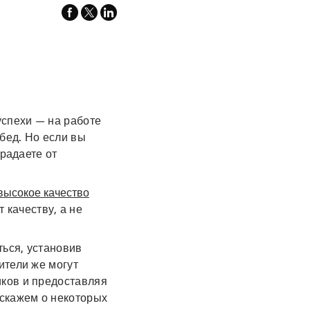
facebook
x-
linkedin
twitter
спехи — на работе
бед. Но если вы
традаете от
высокое качество
 качеству, а не
ться, установив
ители же могут
ков и предоставляя
сскажем о некоторых