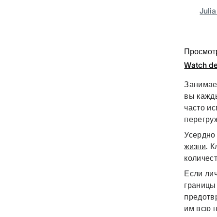
Juli
Просмот
Watch d
Занимае
вы кажд
часто ис
перегру
Усердно
жизни
. 
количест
Если лич
границы
предотв
им всю 