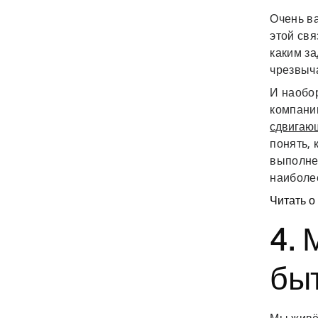
Очень в
этой свя
каким за
чрезвыч
И наобор
компани
сдвигаю
понять, 
выполне
наиболе
Читать о
4. 
быт