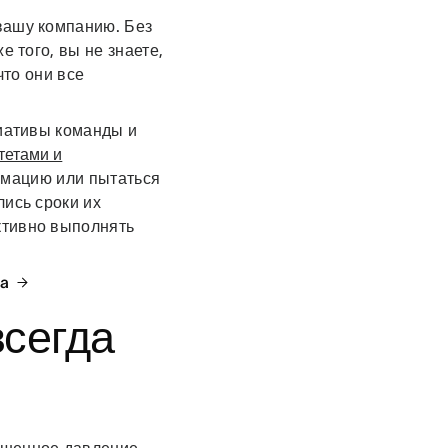
вашу компанию. Без
е того, вы не знаете,
что они все
циативы команды и
тетами и
рмацию или пытаться
лись сроки их
ктивно выполнять
na
всегда