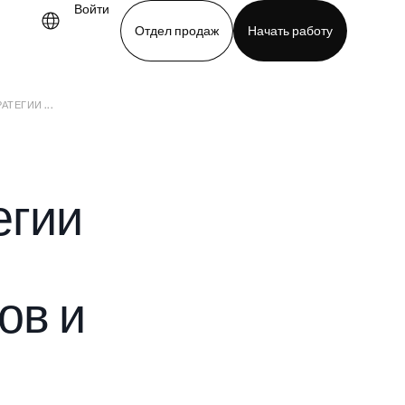
Войти
Отдел продаж
Начать работу
ТЕГИИ ...
demo
Download app
егии
ов и