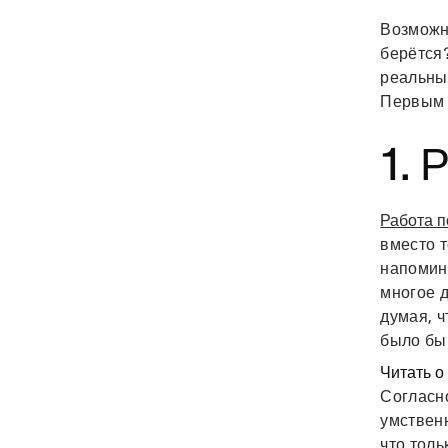
Возможно
берётся
реальны
Первым 
1. 
Работа п
вместо т
напомина
многое д
думая, ч
было бы
Читать о
Согласн
умственн
что толь