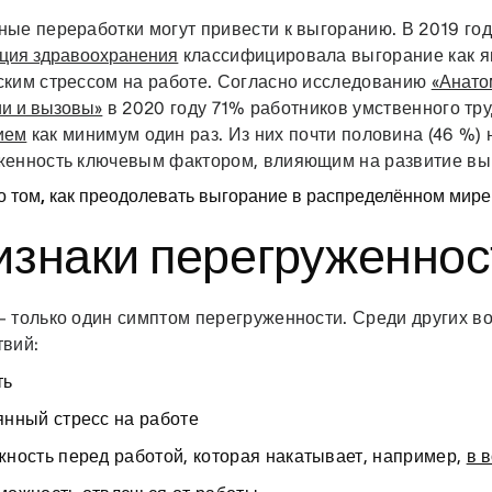
ные переработки могут привести к выгоранию. В 2019 го
ация здравоохранения
классифицировала выгорание как 
ским стрессом на работе. Согласно исследованию
«Анато
ии и вызовы»
в 2020 году 71% работников умственного тру
ием
как минимум один раз. Из них почти половина (46 %)
женность ключевым фактором, влияющим на развитие вы
о том, как преодолевать выгорание в распределённом мире
изнаки перегруженнос
— только один симптом перегруженности. Среди других 
твий:
ть
янный стресс на работе
ность перед работой, которая накатывает, например,
в 