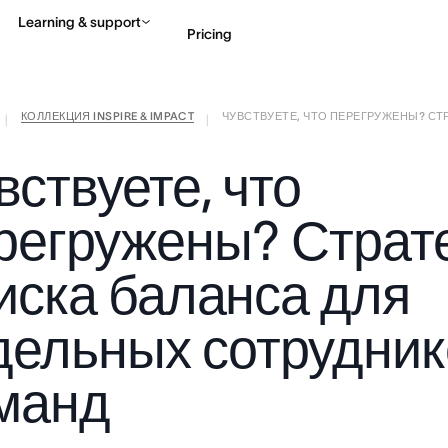
Learning & support
Pricing
КОЛЛЕКЦИЯ INSPIRE & IMPACT
ЧУВСТВУЕТЕ, ЧТО ПЕРЕГРУЖЕНЫ? СТРА
Contact sales
View 
|
|
вствуете, что
регружены? Страт
иска баланса для
дельных сотрудник
манд