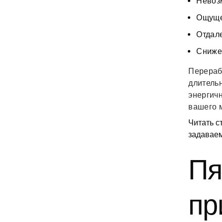
Невоз
Ощущен
Отдале
Снижен
Перераб
длительн
энергич
вашего 
Читать с
задавае
Пя
пр