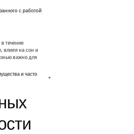
занного с работой
 в течение
, влияя на сон и
изнью важно для
мущества и часто
нных
ости