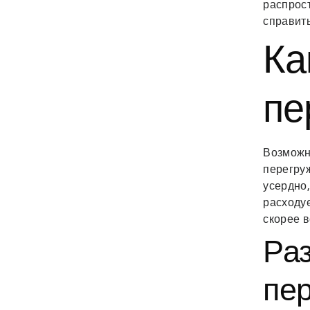
распрост
справит
Ка
пе
Возможно
перегруж
усердно,
расходуе
скорее в
Ра
пе