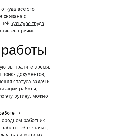
откуда всё это
а связана с
в ней
культуре труда
.
ние её причин.
и работы
рую вы тратите время,
 поиск документов,
ения статуса задач и
низации работы,
сю эту рутину, можно
 работе
 среднем работник
 работы. Это значит,
дач, ради которых