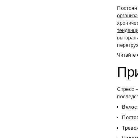
Постоян
организ
хрониче
тенденц
выгоран
перегру
Читайте 
Пр
Стресс 
последс
Вялос
Посто
Тревож