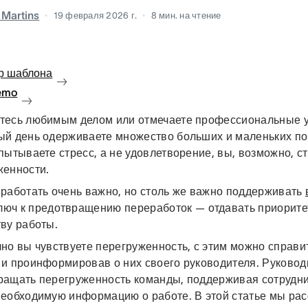
a Martins
19 февраля 2026 г.
8
мин. на чтение
р шаблона
emo
тесь любимым делом или отмечаете профессиональные у
ый день одерживаете множество больших и маленьких по
пытываете стресс, а не удовлетворение, вы, возможно, с
женности.
 работать очень важно, но столь же важно поддерживать
Ключ к предотвращению переработок — отдавать приоритет
ву работы.
но вы чувствуете перегруженность, с этим можно справи
 и проинформировав о них своего руководителя. Руковод
ращать перегруженность команды, поддерживая сотрудни
необходимую информацию о работе. В этой статье мы ра