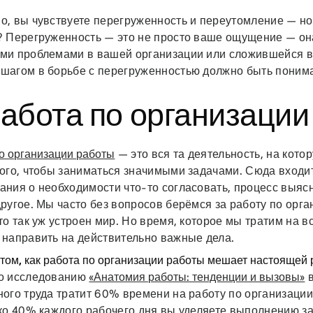
, вы чувствуете перегруженность и переутомление — но 
? Перегруженность — это не просто ваше ощущение — он
ми проблемами в вашей организации или сложившейся 
шагом в борьбе с перегруженностью должно быть понима
Работа по организаци
о организации работы
— это вся та деятельность, на кото
ого, чтобы заниматься значимыми задачами. Сюда входит
ния о необходимости что-то согласовать, процесс выясн
ругое. Мы часто без вопросов берёмся за работу по орга
то так уж устроен мир. Но время, которое мы тратим на в
 направить на действительно важные дела.
 том, как работа по организации работы мешает настоящей
о исследованию
«Анатомия работы: тенденции и вызовы»
в
ого труда тратит 60% времени на работу по организации
ко 40% каждого рабочего дня вы уделяете выполнению за