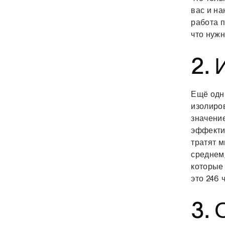
вас и на
работа п
что нужн
2.
Ещё одн
изолиров
значени
эффекти
тратят м
среднем,
которые 
это 246 
3. 