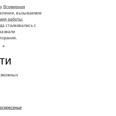
ду
Всемирная
явление, вызываемое
мия работы:
да сталкивались с
 назвали
горания.
ти
возможных
воскресенье