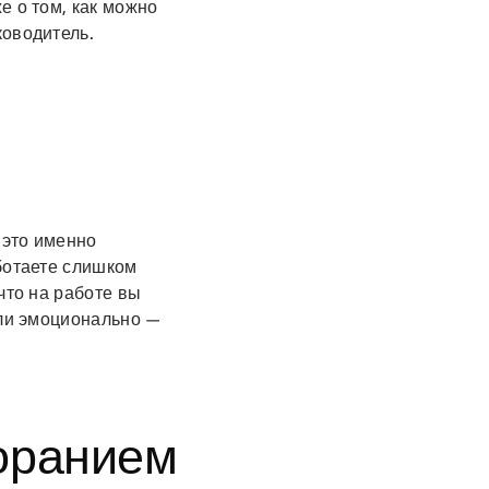
е о том, как можно
ководитель.
 это именно
ботаете слишком
что на работе вы
или эмоционально —
оранием