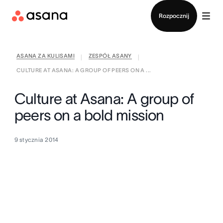
Kontakt ze sprzedażą
Rozpocznij
ASANA ZA KULISAMI
ZESPÓŁ ASANY
|
|
CULTURE AT ASANA: A GROUP OF PEERS ON A ...
Culture at Asana: A group of
peers on a bold mission
9 stycznia 2014