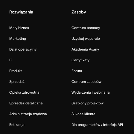
Rozwiązania
Zasoby
Mały biznes
Centrum pomocy
Marketing
Uzyskaj wsparcie
Dział operacyjny
Akademia Asany
IT
Certyfikaty
Produkt
Forum
Sprzedaż
Centrum zasobów
Opieka zdrowotna
Wydarzenia i webinaria
Sprzedaż detaliczna
Szablony projektów
Administracja rządowa
Sukces klienta
Edukacja
Dla programistów / interfejs API