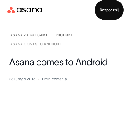
Kontakt ze sprzedażą
Rozpocznij
ASANA ZA KULISAMI
PRODUKT
|
|
ASANA COMES TO ANDROID
Asana comes to Android
28 lutego 2013
1
min czytania