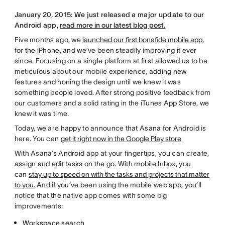
January 20, 2015: We just released a major update to our
Android app,
read more
in our latest blog post.
Five months ago, we
launched our first bonafide mobile app
,
for the iPhone, and we’ve been steadily improving it ever
since. Focusing on a single platform at first allowed us to be
meticulous about our mobile experience, adding new
features and honing the design until we knew it was
something people loved. After strong positive feedback from
our customers and a solid rating in the iTunes App Store, we
knew it was time.
Today, we are happy to announce that Asana for Android is
here. You can
get it right now in the Google Play store
With Asana’s Android app at your fingertips, you can create,
assign and edit tasks on the go. With mobile Inbox, you
can
stay up to speed on with the tasks and projects that matter
to you.
And if you’ve been using the mobile web app, you’ll
notice that the native app comes with some big
improvements:
Workspace search