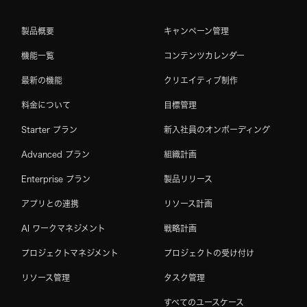
製品概要
キャンペーン管理
機能一覧
コンテンツカレンダー
最新の機能
クリエイティブ制作
料金について
目標管理
Starter プラン
新入社員のオンボーディング
Advanced プラン
組織計画
Enterprise プラン
製品リリース
アプリとの連携
リソース計画
AI ワークマネジメント
戦略計画
プロジェクトマネジメント
プロジェクトの受け付け
リソース管理
タスク管理
すべてのユースケース