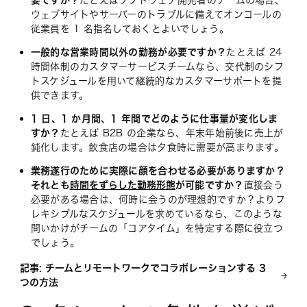
要ですか？
たとえばソフトウェア開発者のチームの場合、
ウェブサイトやサーバーのトラブルに備えてオンコールの
従業員を 1 名指名しておくとよいでしょう。
一般的な営業時間以外の勤務が必要ですか？
たとえば 24
時間体制のカスタマーサービスチームなら、交代制のシフ
トスケジュールを用いて継続的なカスタマーサポートを提
供できます。
1 日、1 か月間、1 年間でどのように仕事量が変化しま
すか？
たとえば B2B の企業なら、年末年始前後に売上が
鈍化します。飲食店の場合は夕食時に需要が高まります。
業務遂行のために実際に顔を合わせる必要がありますか？
それとも
時間をずらした勤務形態
が可能ですか？
直接会う
必要がある場合は、何時に会うのが理想的ですか？よりフ
レキシブルなスケジュールを求めているなら、このような
問いかけがチームの「コアタイム」を特定する際に役立つ
でしょう。
記事: チームとリモートワークでコラボレーションする 3
つの方法