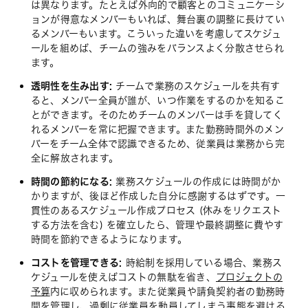
は異なります。たとえば外向的で顧客とのコミュニケーシ
ョンが得意なメンバーもいれば、舞台裏の調整に長けてい
るメンバーもいます。こういった違いを考慮してスケジュ
ールを組めば、チームの強みをバランスよく分散させられ
ます。
透明性を生み出す:
チームで業務のスケジュールを共有す
ると、メンバー全員が誰が、いつ作業をするのかを知るこ
とができます。そのためチームのメンバーは手を貸してく
れるメンバーを常に把握できます。また勤務時間外のメン
バーをチーム全体で認識できるため、従業員は業務から完
全に解放されます。
時間の節約になる:
業務スケジュールの作成には時間がか
かりますが、後ほど作成した自分に感謝するはずです。一
貫性のあるスケジュール作成プロセス (休みをリクエスト
する方法を含む) を確立したら、管理や最終調整に費やす
時間を節約できるようになります。
コストを管理できる:
時給制を採用している場合、業務ス
ケジュールを使えばコストの無駄を省き、
プロジェクトの
予算
内に収められます。また従業員や請負契約者の勤務時
間を管理し、過剰に従業員を動員してしまう事態を避ける