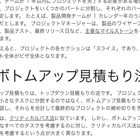
、チームが 1 年以内にプロジェクトを完了する必要がある場
、プロジェクトをいくつかのパートに分割し、それぞれのパ
定します。 たとえば、製品開発チームが 1 カレンダー年のう
だとします。 プロジェクトマネージャーは、製品のワイヤー
、製品テスト、最終リリース日など、
主要なマイルストーン
を
ます。
えると、プロジェクトの各セクションは「スライス」であり
ト全体がピザ全体となります。
. ボトムアップ見積もり
ップ見積もりは、トップダウン見積もりの逆です。 プロジェ
小さなタスクに分割するのではなく、ボトムアップ見積もり
認し、それらを合計して最終的なプロジェクトの締め切りを
は、
クリティカルパス法
に似ています。 しかし、ボトムアッ
なすべてのタスクを考慮するのに対し、クリティカルパス法
を考慮するという点が大きく異なります。