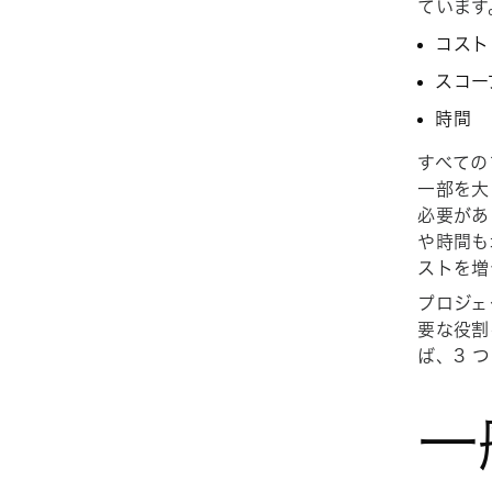
ています
コスト
スコー
時間
すべての
一部を大
必要があ
や時間も
ストを増
プロジェ
要な役割
ば、3 
一