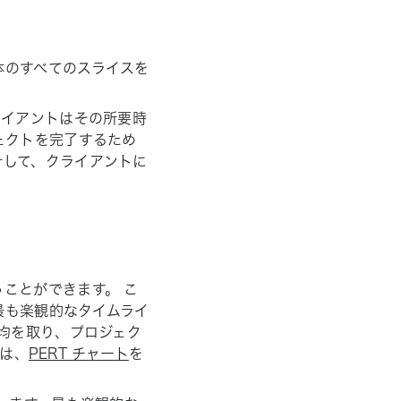
体のすべてのスライスを
ライアントはその所要時
ェクトを完了するため
計して、クライアントに
ことができます。 こ
最も楽観的なタイムライ
平均を取り、プロジェク
りは、
PERT チャート
を