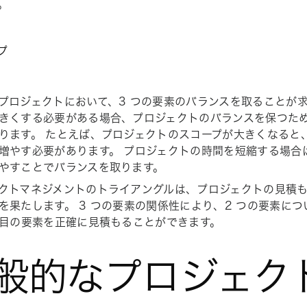
。
プ
プロジェクトにおいて、3 つの要素のバランスを取ることが求
きくする必要がある場合、プロジェクトのバランスを保つた
ります。 たとえば、プロジェクトのスコープが大きくなると
増やす必要があります。 プロジェクトの時間を短縮する場合
やすことでバランスを取ります。
クトマネジメントのトライアングルは、プロジェクトの見積
を果たします。 3 つの要素の関係性により、2 つの要素に
つ目の要素を正確に見積もることができます。
般的なプロジェク