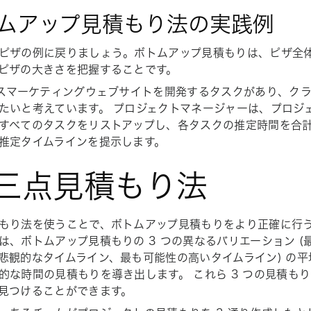
ムアップ見積もり法の実践例
ピザの例に戻りましょう。ボトムアップ見積もりは、ピザ全
ピザの大きさを把握することです。
ースマーケティングウェブサイトを開発するタスクがあり、ク
たいと考えています。 プロジェクトマネージャーは、プロジ
すべてのタスクをリストアップし、各タスクの推定時間を合
推定タイムラインを提示します。
. 三点見積もり法
もり法を使うことで、ボトムアップ見積もりをより正確に行う
は、ボトムアップ見積もりの 3 つの異なるバリエーション (
悲観的なタイムライン、最も可能性の高いタイムライン) の
的な時間の見積もりを導き出します。 これら 3 つの見積も
見つけることができます。