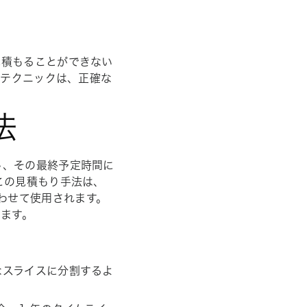
見積もることができない
のテクニックは、正確な
法
し、その最終予定時間に
この見積もり手法は、
わせて使用されます。
ちます。
なスライスに分割するよ