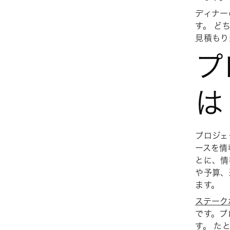
ディナー
す。 ど
見積もり
プ
は
プロジェ
ースを情
とに、情
や予算、
ます。
ステーク
です。プ
す。 た