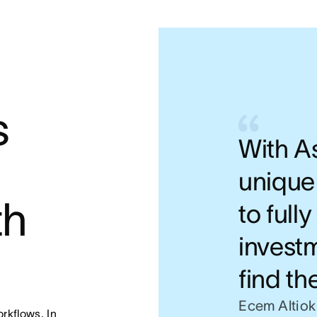
 
With As
unique
h 
to full
investm
find th
Ecem Altiok
kflows. In 