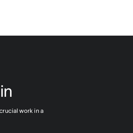
in
ucial work in a 