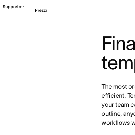
Supporto
Prezzi
Fin
Contatta le vendite
G
tem
The most or
efficient. T
your team c
outline, an
workflows w