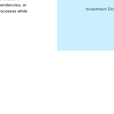
endencies, or 
Investment Dire
ocesses while 