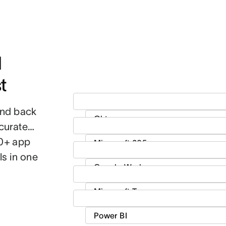
 
t
and back
ccurate…
60+ app
ls in one