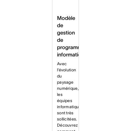
Modèle
de
gestion
de
programme
informatique
Avec
l’évolution
du
paysage
numérique,
les
équipes
informatiques
sont très
sollicitées.
Découvrez