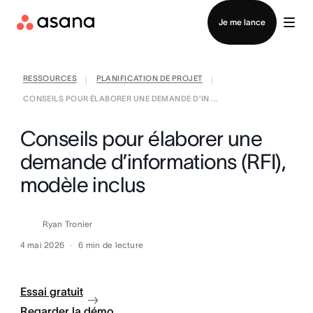
Contacter le service commercial
Je me lance
RESSOURCES
PLANIFICATION DE PROJET
|
|
CONSEILS POUR ÉLABORER UNE DEMANDE D’IN ...
Conseils pour élaborer une
demande d’informations (RFI),
modèle inclus
Ryan Tronier
4 mai 2026
6
min de lecture
Essai gratuit
Regarder la démo