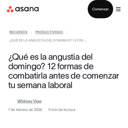
Contactar a Ventas
Comenzar
RECURSOS
PRODUCTIVIDAD
|
|
¿QUÉ ES LA ANGUSTIA DEL DOMINGO? 12 FOR ...
¿Qué es la angustia del
domingo? 12 formas de
combatirla antes de comenzar
tu semana laboral
Whitney Vige
7 de febrero de 2026
11
min de lectura