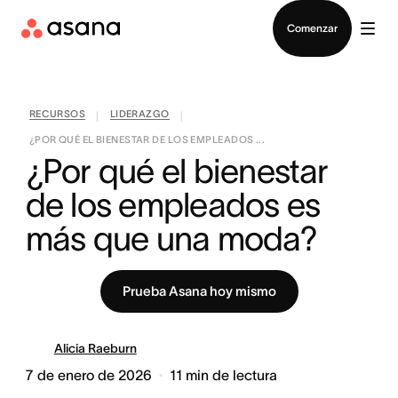
Contactar a Ventas
Comenzar
RECURSOS
LIDERAZGO
|
|
¿POR QUÉ EL BIENESTAR DE LOS EMPLEADOS ...
¿Por qué el bienestar 
de los empleados es 
más que una moda?
Prueba Asana hoy mismo
Alicia Raeburn
7 de enero de 2026
11
min de lectura